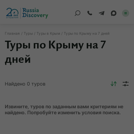
Главная
Туры
Туры в Крым
Туры по Крыму на 7 дней
Туры по Крыму на 7
Каталог туров
дней
По России
Регионы
Найдено
0
туров
По миру
Круизы
Извините, туров по заданным вами критериям не
Индивидуальные
найдено. Попробуйте изменить условия поиска.
Корпоративные