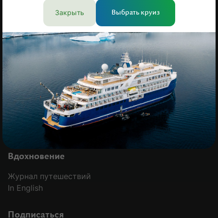
Закрыть
Выбрать круиз
Компания
О нас
Отзывы клиентов
Команда
Вакансии
Контакты
Оплата
Сотрудничество
История
Гарантия лучшей цены
MODAL-ARRIVALS
Вдохновение
Журнал путешествий
In English
Подписаться