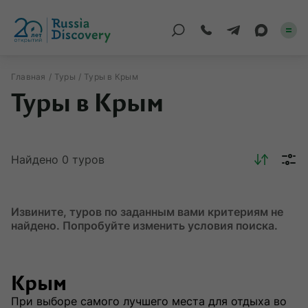
Главная
Туры
Туры в Крым
Туры в Крым
Каталог туров
По России
Найдено
0
туров
Регионы
По миру
Извините, туров по заданным вами критериям не
Круизы
найдено. Попробуйте изменить условия поиска.
Индивидуальные
Крым
Корпоративные
При выборе самого лучшего места для отдыха во