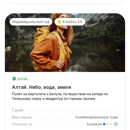
Индивидуальный тур
Кешбэк 3%
Алтай
Алтай. Небо, вода, земля
Полет на вертолете к Белухе, путешествие на катере по
Телецкому озеру и квадротур по горным тропам
7 дней
Вид отдыха
Комбинированные туры
Сложность
Базовая
?