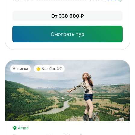
Зна
От 330 000 ₽
опы
физ
Смотреть тур
Новинка
Кешбэк 3%
Алтай