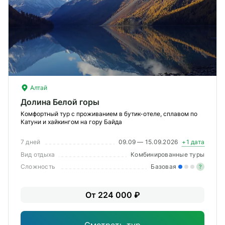
Алтай
Долина Белой горы
Комфортный тур с проживанием в бутик-отеле, сплавом по
Катуни и хайкингом на гору Байда
7 дней
09.09 — 15.09.2026
+1 дата
Вид отдыха
Комбинированные туры
Сложность
Базовая
?
Лег
От 224 000 ₽
Опы