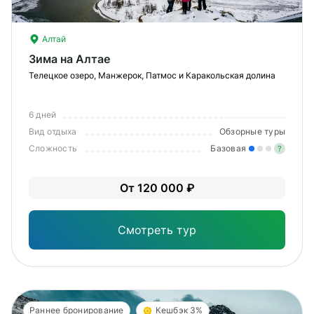
Алтай
Зима на Алтае
Телецкое озеро, Манжерок, Патмос и Каракольская долина
6 дней
MODAL-ARRIVALS
Вид отдыха
Обзорные туры
Сложность
Базовая
?
Лег
От 120 000 ₽
Опы
Смотреть тур
Раннее бронирование
Кешбэк 3%