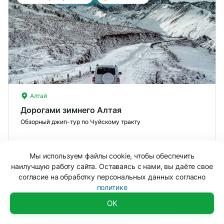
Алтай
Дорогами зимнего Алтая
Обзорный джип-тур по Чуйскому тракту
7 дней
Мы используем файлы cookie, чтобы обеспечить
Вид отдыха
Обзорные туры
наилучшую работу сайта. Оставаясь с нами, вы даёте свое
Сложность
Базовая
?
согласие на обработку персональных данных согласно
политике
Смотреть тур
Лег
Доступно
156 900 ₽
OK
Опы