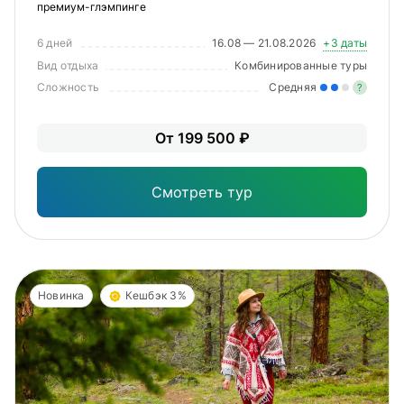
премиум-глэмпинге
6 дней
16.08 — 21.08.2026
+3 даты
Вид отдыха
Комбинированные туры
Сложность
Средняя
?
Уме
От 199 500 ₽
вам
под
Смотреть тур
Новинка
Кешбэк 3%