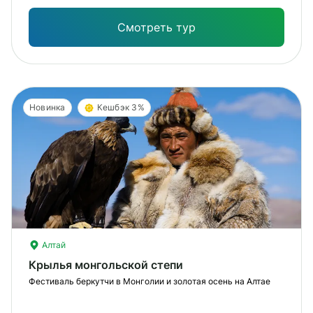
под
Смотреть тур
Новинка
Кешбэк 3%
Алтай
Крылья монгольской степи
Фестиваль беркутчи в Монголии и золотая осень на Алтае