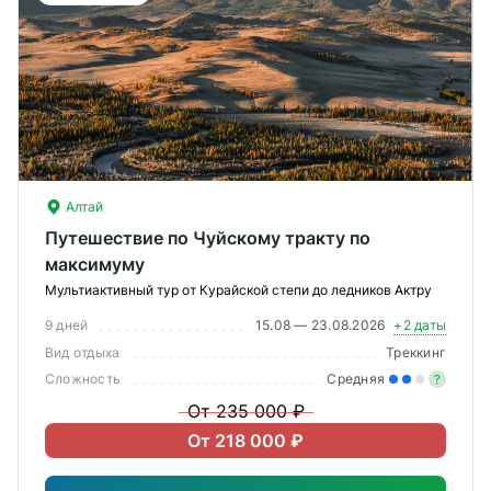
О компании
Журнал
Сертификаты
Подписаться
Алтай
Путешествие по Чуйскому тракту по
максимуму
Пн-Пт:
10:00–20:00
Мультиактивный тур от Курайской степи до ледников Актру
Сб:
11:00–20:00
9 дней
15.08 — 23.08.2026
+2 даты
Вид отдыха
Треккинг
Сложность
Средняя
?
От 235 000 ₽
Уме
От 218 000 ₽
вам
под