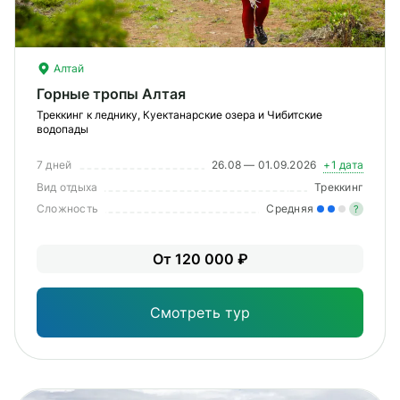
Алтай
Горные тропы Алтая
Треккинг к леднику, Куектанарские озера и Чибитские
водопады
7 дней
26.08 — 01.09.2026
+1 дата
Вид отдыха
Треккинг
Сложность
Средняя
?
Уме
От 120 000 ₽
вам
под
Смотреть тур