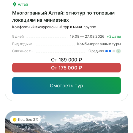
Алтай
Многогранный Алтай: этнотур по топовым
локациям на минивэнах
Комфортный экскурсионный тур в мини-группе
9 дней
19.08 — 27.08.2026
+2 даты
Вид отдыха
Комбинированные туры
Сложность
Средняя
?
От 189 000 ₽
Уме
От 175 000 ₽
вам
под
Смотреть тур
Кешбэк 3%