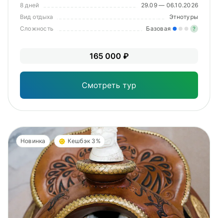
8 дней
29.09 — 06.10.2026
Вид отдыха
Этнотуры
Сложность
Базовая
?
Лег
165 000 ₽
Опы
Смотреть тур
Новинка
Кешбэк 3%