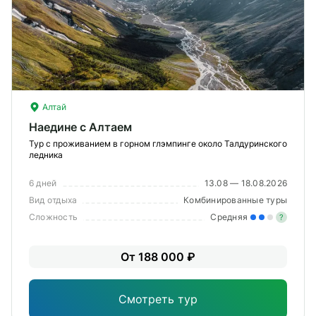
Алтай
Наедине с Алтаем
Тур с проживанием в горном глэмпинге около Талдуринского
ледника
6 дней
13.08 — 18.08.2026
Вид отдыха
Комбинированные туры
Сложность
Средняя
?
Уме
От 188 000 ₽
вам
под
Смотреть тур