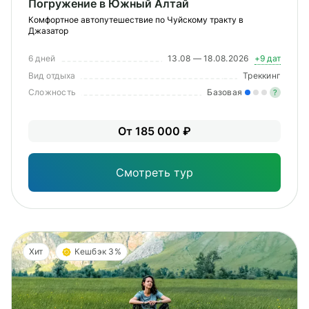
Погружение в Южный Алтай
Комфортное автопутешествие по Чуйскому тракту в
Джазатор
6 дней
13.08 — 18.08.2026
+9 дат
Вид отдыха
Треккинг
Сложность
Базовая
?
Лег
От 185 000 ₽
Опы
Смотреть тур
Хит
Кешбэк 3%