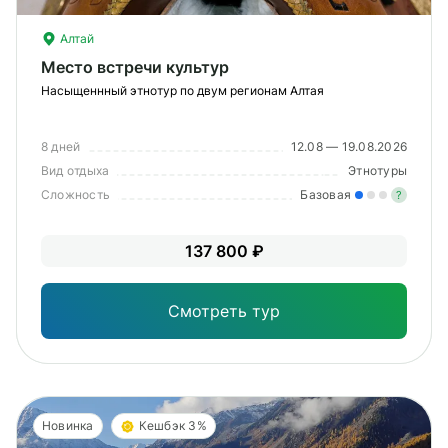
Алтай
Место встречи культур
Насыщеннный этнотур по двум регионам Алтая
8 дней
12.08 — 19.08.2026
Вид отдыха
Этнотуры
Сложность
Базовая
?
Лег
137 800 ₽
Опы
Смотреть тур
Новинка
Кешбэк 3%