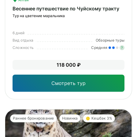
Весеннее путешествие по Чуйскому тракту
Тур на цветение маральника
6 дней
Вид отдыха
Обзорные туры
Сложность
Средняя
?
Уме
118 000 ₽
вам
под
Смотреть тур
Раннее бронирование
Новинка
Кешбэк 3%