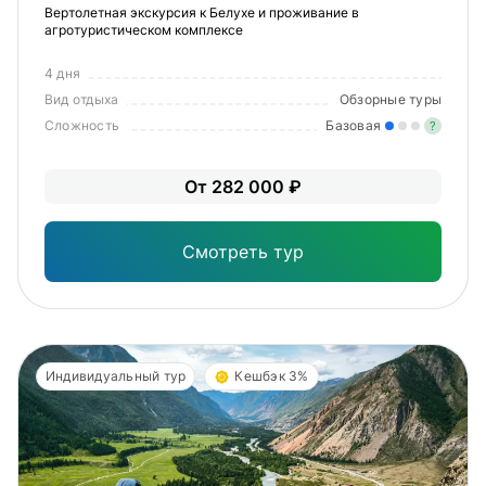
Вертолетная экскурсия к Белухе и проживание в
агротуристическом комплексе
4 дня
Вид отдыха
Обзорные туры
Сложность
Базовая
?
Лег
От 282 000 ₽
Опы
Смотреть тур
Индивидуальный тур
Кешбэк 3%