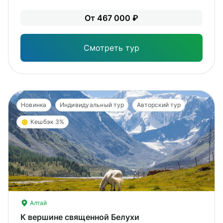
Лег
От 467 000 ₽
Опы
Смотреть тур
Новинка
Индивидуальный тур
Авторский тур
Кешбэк 3%
Алтай
К вершине священной Белухи