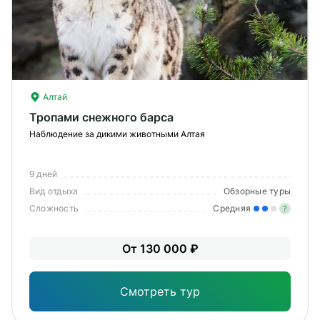
Алтай
Тропами снежного барса
Наблюдение за дикими животными Алтая
9 дней
Вид отдыха
Обзорные туры
Сложность
Средняя
?
Уме
От 130 000 ₽
вам
под
Смотреть тур