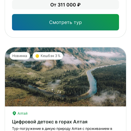
Лег
От 311 000 ₽
Опы
Смотреть тур
Новинка
Кешбэк 3%
Алтай
Цифровой детокс в горах Алтая
Тур-погружение в дикую природу Алтая c проживанием в