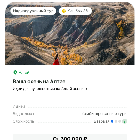
Индивидуальный тур
Кешбэк 3%
Алтай
Ваша осень на Алтае
Идеи для путешествия на Алтай осенью
7 дней
Вид отдыха
Комбинированные туры
Сложность
Базовая
?
Лег
От 300 000 ₽