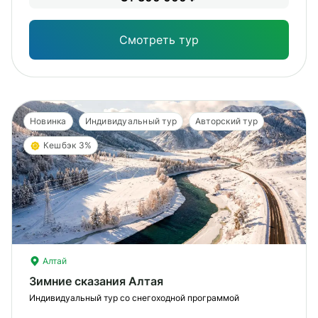
Опы
Смотреть тур
Новинка
Индивидуальный тур
Авторский тур
Кешбэк 3%
Алтай
Зимние сказания Алтая
Индивидуальный тур со снегоходной программой