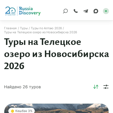
Главная
Туры
Туры по Алтаю 2026
Туры на Телецкое озеро из Новосибирска 2026
Каталог туров
Туры на Телецкое
По России
озеро из Новосибирска
Регионы
2026
По миру
Круизы
Найдено
26
туров
Индивидуальные
Корпоративные
Кешбэк 3%