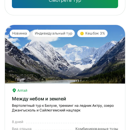
Смотреть тур
Новинка
Индивидуальный тур
Кешбэк 3%
Алтай
Между небом и землей
Вертолетный тур к Белухе, треккинг на ледник Актру, озеро
Джангысколь и Сайлюгемский нацпарк
8 дней
Вид отдыха
Комбинированные туры