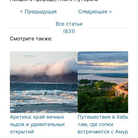
< Предыдущая
Следующая >
Все статьи
(
631
)
Смотрите также:
Арктика: край вечных
Путешествие в Хабаров
льдов и удивительных
там, где сопки
открытий
встречаются с Амуром