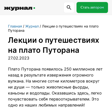
Стать автором
Главная
Журнал
Лекции о путешествиях на плато
Самое важное
Куда поехать
Провер
Путорана
Лекции о путешествиях
Поиск по журналу
на плато Путорана
27.02.2023
Журнал RussiaDiscovery
Плато Путорана появилось 250 миллионов лет
назад в результате извержения огромного
Пишем о России, чтобы родная земля
вулкана. На многие сотни километров вокруг
перестала быть Terra Incognita.
ни души — только живописные фьорды,
каньоны и водопады. Оказавшись здесь, легко
почувствовать себя первооткрывателем. Это
Авторы
Скоро
одно из наших любимых направлений!
Сотрудничаем с мастерами слова,