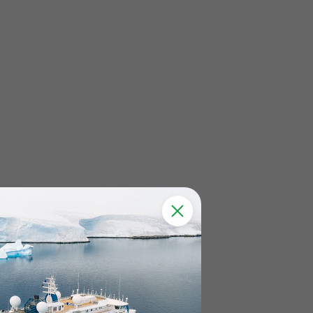
Бездорожье и морской ветер
Ежи, гребешки и горячая купель
На вездеходе к водопадам
Фридайвинг в Баренцевом море
Морская прогулка