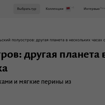
+1
Ne
Выбрать тур
Коллекции
Интервью
Поиск по журналу
ьский полуостров: другая планета в нескольких часах
ров: другая планета 
Самое важное
Куда поехать
ка
Ваши истории
Развитие территорий
ками и мягкие перины из
Кейсы
Вдохновение
Путев