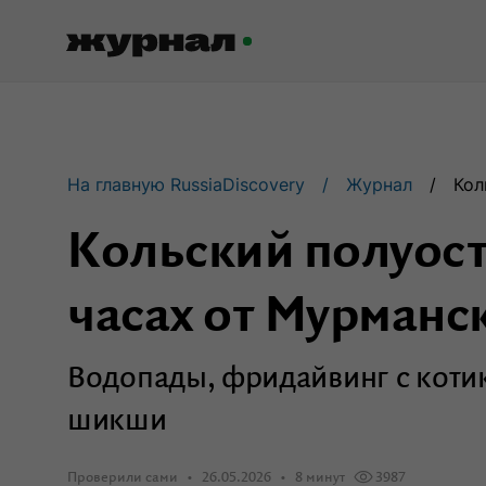
Журнал RussiaDiscovery
На главную RussiaDiscovery
Журнал
Кол
Пишем о России, чтобы родная
земля перестала быть Terra
Кольский полуост
Incognita.
часах от Мурманс
Авторы
Скоро
Водопады, фридайвинг с коти
Сотрудничаем с мастерами слова,
влюбленными в путешествия.
шикши
Проверили сами
26.05.2026
8 минут
3987