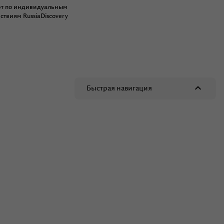
рт по индивидуальным
ствиям RussiaDiscovery
Быстрая навигация
Быстрая навигация
Взгляд на китов с высоты птичьего полета
На квадроцикле через броды и болота
Водопад только для меня
Сказочный мир Заполярья для искушенных