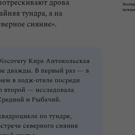
потрескивают дрова
Экспе
путеше
айняя тундра, а на
еверное сияние».
Discovery Кира Антокольская
е дважды. В первый раз — в
ием в лодж‑отеле посреди
Во второй — исследовала
Средний и Рыбачий.
квадроцикле по тундре,
стрече северного сияния