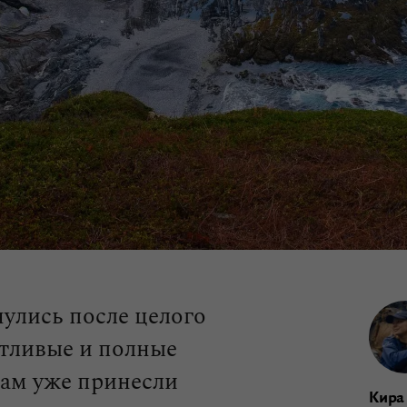
нулись после целого
стливые и полные
вам уже принесли
Кира