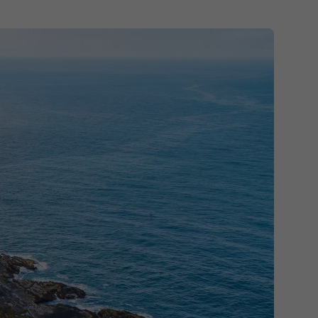
iscoverySpecial