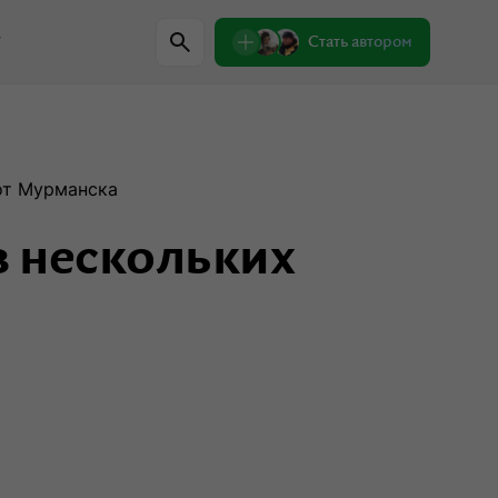
w
Стать автором
Регионы
 от Мурманска
в нескольких
Проверили сами
Лекции о природе
Пишем письма
Знаковые места
одители
Интервью
Сувениры