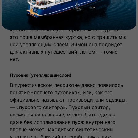
мембранная одежда станет для вас
всесезонной.
Можно ли брать с собой вместо мембранной
куртки горнолыжную? Горнолыжная куртка —
это тоже мембранная куртка, но с пришитым к
ней утепляющим слоем. Зимой она подойдет
для активных путешествий, летом — точно
нет.
Пуховик (утепляющий слой)
В туристическом лексиконе давно появилось
понятие «летнего пуховика», или, как его
официально называют производители одежды,
— «пухового свитера». Пуховый свитер,
несмотря на название, может быть сделан
даже без использования пуха: внутри него
вполне может находиться синтетический
утеплитель, близкий по свойствам к пуху.