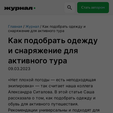
Стать автором
Главная
Журнал
Как подобрать одежду и
Самое важное
Куда поехать
Провер
снаряжение для активного тура
Как подобрать одежду
Поиск по журналу
и снаряжение для
активного тура
Журнал RussiaDiscovery
09.03.2023
Пишем о России, чтобы родная земля
«Нет плохой погоды — есть неподходящая
перестала быть Terra Incognita.
экипировка» — так считает наша коллега
Александра Ситалова. В этой статье Саша
рассказала о том, как подобрать одежду и
Авторы
Скоро
обувь для активного путешествия.
Рекомендации универсальны и подходят для
Сотрудничаем с мастерами слова,