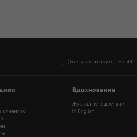
-ARRIVALS
go@russiadiscovery.ru
+7 495
ания
Вдохновение
Журнал путешествий
 клиентов
In English
да
ии
ты