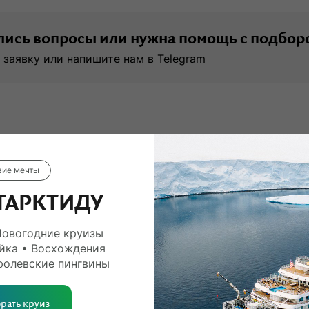
ись вопросы или нужна помощь с подбор
 заявку или напишите нам в Telegram
вие мечты
ТАРКТИДУ
Новогодние круизы
йка • Восхождения
ролевские пингвины
рать круиз