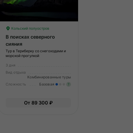
Кольский полуостров
В поисках северного
сияния
Тур в Териберку со снегоходами и
морской прогулкой
3 дня
Вид отдыха
Комбинированные туры
Сложность
Базовая
?
гкие нагрузки. Подходит всем.
пыт не нужен.
Легкие нагрузки. Подходит 
От 89 300 ₽
Опыт не нужен.