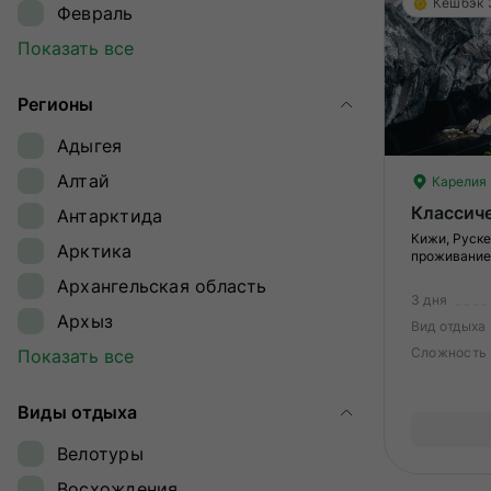
Кешбэк
Февраль
Март
Показать все
Апрель
Регионы
Май
Адыгея
Июнь
Алтай
Карелия
Июль
Классич
Антарктида
Август
Кижи, Руске
Арктика
Сентябрь
проживание
Архангельская область
Октябрь
3 дня
Архыз
Ноябрь
Вид отдыха
Сложность
Байкал
Показать все
Декабрь
Байконур
Виды отдыха
Восточный Саян
Велотуры
Дагестан
Восхождения