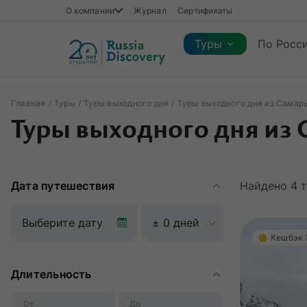
О компании
Журнал
Сертификаты
Туры
По Росс
Главная
Туры
Туры выходного дня
Туры выходного дня из Самар
Каталог туров
Туры выходного дня из
Каталог туров
Регионы
Коллекции
Виды отдыха
Сезон
Регионы
Коллекции
Виды отдыха
Дата путешествия
Найдено
4
т
Кешбэк
Длительность
От
До