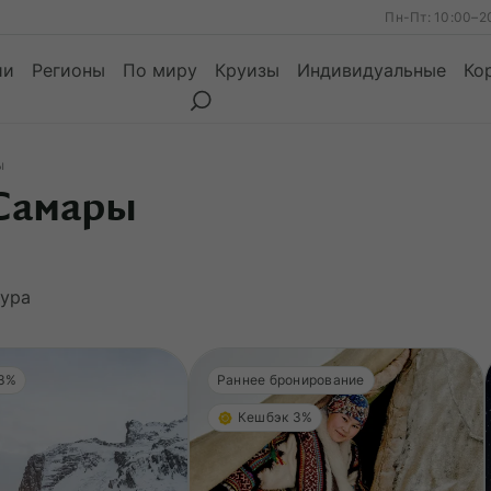
Пн-Пт: 10:00–2
ии
Регионы
По миру
Круизы
Индивидуальные
Ко
ы
 Самары
ы
Месяцы
Сезоны
Месяцы
ура
 3%
Раннее бронирование
Кешбэк 3%