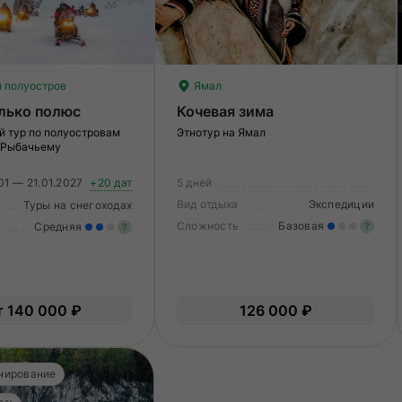
 полуостров
Ямал
лько полюс
Кочевая зима
й тур по полуостровам
Этнотур на Ямал
 Рыбачьему
01 — 21.01.2027
+20 дат
5 дней
Вид отдыха
Экспедиции
Туры на снегоходах
Сложность
Базовая
Средняя
?
?
Ле
Умеренные нагрузки. Возможно,
О
вам нужно будет физически
подготовиться к туру.
т 140 000 ₽
126 000 ₽
нирование