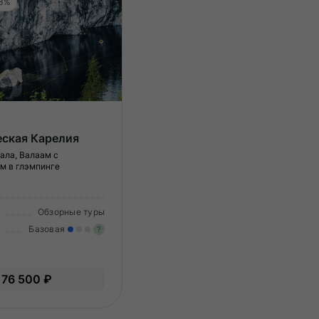
 3%
еская Карелия
ала, Валаам с
м в глэмпинге
Обзорные туры
Базовая
?
Легкие нагрузки. Подходит всем.
Опыт не нужен.
76 500 ₽