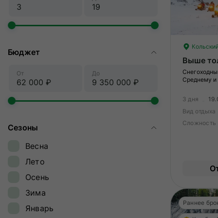
Кольский
Бюджет
Выше то
Снегоходны
От
До
Среднему и
3 дня
19.
Вид отдыха
Сложность
Сезоны
Весна
Лето
О
Осень
Зима
Раннее бро
Январь