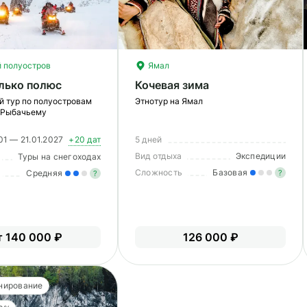
 полуостров
Ямал
лько полюс
Кочевая зима
й тур по полуостровам
Этнотур на Ямал
 Рыбачьему
01 — 21.01.2027
+20 дат
5 дней
Вид отдыха
Экспедиции
Туры на снегоходах
Сложность
Базовая
Средняя
?
?
Ле
Умеренные нагрузки. Возможно,
О
вам нужно будет физически
подготовиться к туру.
т 140 000 ₽
126 000 ₽
нирование