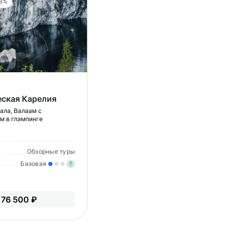
 3%
еская Карелия
ала, Валаам с
м в глэмпинге
Обзорные туры
Базовая
?
Легкие нагрузки. Подходит всем.
Опыт не нужен.
76 500 ₽