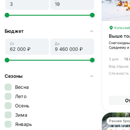
Кольский
Бюджет
Выше то
Снегоходны
От
До
Среднему и
3 дня
19.
Вид отдыха
Сложность
Сезоны
Весна
Лето
О
Осень
Зима
Раннее бро
Январь