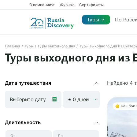
О компании
Журнал
Сертификаты
Туры
По Росс
Главная
Туры
Туры выходного дня
Туры выходного дня из Екатер
Каталог туров
Туры выходного дня из 
Каталог туров
Регионы
Коллекции
Виды отдыха
Сезон
Регионы
Коллекции
Виды отдыха
Дата путешествия
Найдено
4
т
Кешбэк
Длительность
От
До