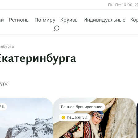
Пн-Пт: 10:00–2
ии
Регионы
По миру
Круизы
Индивидуальные
Ко
инбурга
Екатеринбурга
ы
Месяцы
Сезоны
Месяцы
ура
 3%
Раннее бронирование
Кешбэк 3%