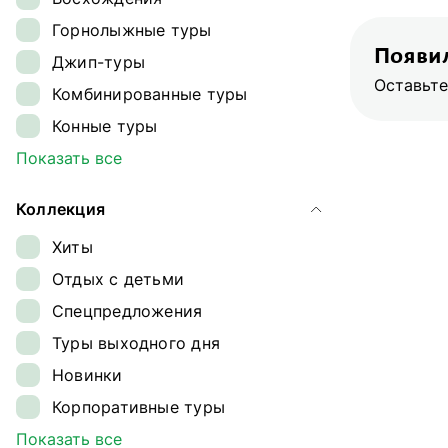
Ингушетия
Горнолыжные туры
Кавказ
Появил
Джип-туры
Калининградская область
Оставьте
Комбинированные туры
Камчатка
Конные туры
Карелия
Круизы
Показать все
Кольский полуостров
Лыжные туры
Командорские острова
Коллекция
Обзорные туры
Краснодарский край
Хиты
Ретрит-туры
Магаданская область
Отдых с детьми
Сплавы
Ненецкий автономный округ
Спецпредложения
Треккинг
Плато Путорана
Туры выходного дня
Туры на квадроциклах
Приморье
Новинки
Туры на снегоходах
Приэльбрусье
Корпоративные туры
Туры на собачьих упряжках
Самарская область
Гастрономические туры
Показать все
Экспедиции