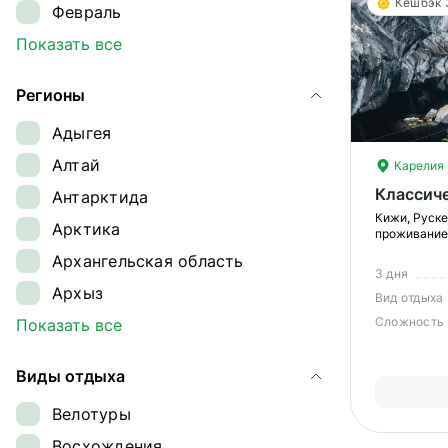
Кешбэк
Февраль
Март
Показать все
Апрель
Регионы
Май
Адыгея
Июнь
Алтай
Карелия
Июль
Классич
Антарктида
Август
Кижи, Руске
Арктика
Сентябрь
проживание
Архангельская область
Октябрь
3 дня
Архыз
Ноябрь
Вид отдыха
Сложность
Байкал
Показать все
Декабрь
Байконур
Виды отдыха
Восточный Саян
Велотуры
Дагестан
Восхождения