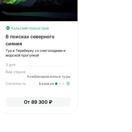
Кольский полуостров
В поисках северного
сияния
Тур в Териберку со снегоходами и
морской прогулкой
3 дня
Вид отдыха
Комбинированные туры
Сложность
Базовая
?
гкие нагрузки. Подходит всем.
пыт не нужен.
Легкие нагрузки. Подходит 
От 89 300 ₽
Опыт не нужен.