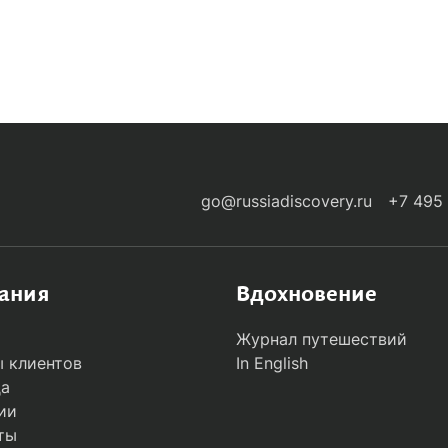
-ARRIVALS
go@russiadiscovery.ru
+7 495
ания
Вдохновение
Журнал путешествий
 клиентов
In English
да
ии
ты