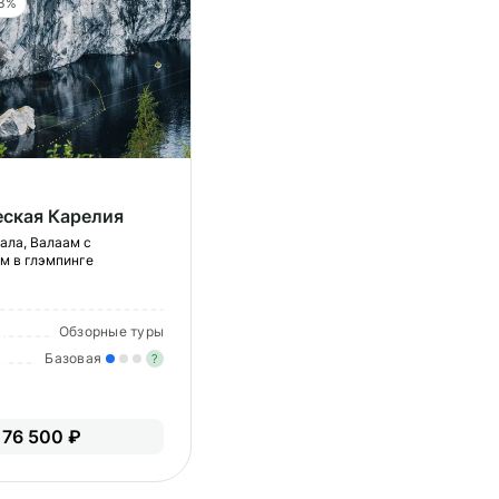
 3%
еская Карелия
ала, Валаам с
м в глэмпинге
Обзорные туры
Базовая
?
Легкие нагрузки. Подходит всем.
Опыт не нужен.
76 500 ₽