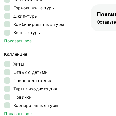
Ингушетия
Горнолыжные туры
Кавказ
Появил
Джип-туры
Калининградская область
Оставьте
Комбинированные туры
Камчатка
Конные туры
Карелия
Круизы
Показать все
Кольский полуостров
Лыжные туры
Командорские острова
Коллекция
Обзорные туры
Краснодарский край
Хиты
Ретрит-туры
Магаданская область
Отдых с детьми
Сплавы
Ненецкий автономный округ
Спецпредложения
Треккинг
Плато Путорана
Туры выходного дня
Туры на квадроциклах
Приморье
Новинки
Туры на снегоходах
Приэльбрусье
Корпоративные туры
Туры на собачьих упряжках
Самарская область
Гастрономические туры
Показать все
Экспедиции