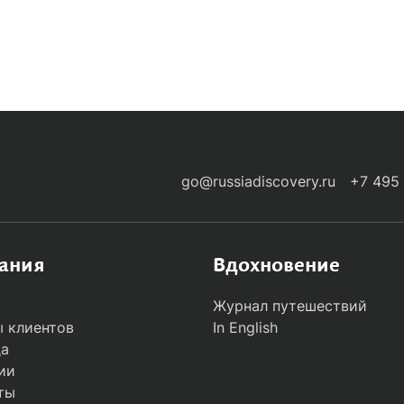
-ARRIVALS
go@russiadiscovery.ru
+7 495
ания
Вдохновение
Журнал путешествий
 клиентов
In English
да
ии
ты