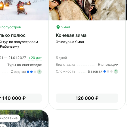
 полуостров
Ямал
лько полюс
Кочевая зима
й тур по полуостровам
Этнотур на Ямал
 Рыбачьему
01 — 21.01.2027
+20 дат
5 дней
Вид отдыха
Экспедиции
Туры на снегоходах
Сложность
Базовая
Средняя
?
?
Ле
Умеренные нагрузки. Возможно,
О
вам нужно будет физически
подготовиться к туру.
т 140 000 ₽
126 000 ₽
нирование