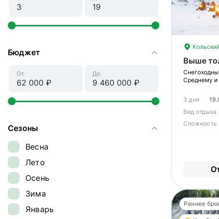
Кольский
Бюджет
Выше то
Снегоходны
От
До
Среднему и
3 дня
19.
Вид отдыха
Сложность
Сезоны
Весна
Лето
О
Осень
Зима
Раннее бро
Январь