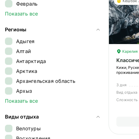
Кешбэк
Февраль
Март
Показать все
Апрель
Регионы
Май
Адыгея
Июнь
Алтай
Карелия
Июль
Классич
Антарктида
Август
Кижи, Руске
Арктика
Сентябрь
проживание
Архангельская область
Октябрь
3 дня
Архыз
Ноябрь
Вид отдыха
Сложность
Байкал
Показать все
Декабрь
Байконур
Виды отдыха
Восточный Саян
Велотуры
Дагестан
Восхождения