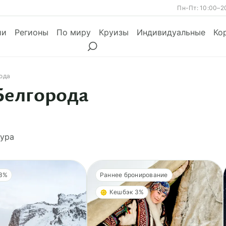
Пн-Пт: 10:00–2
ии
Регионы
По миру
Круизы
Индивидуальные
Ко
ода
Белгорода
ы
Месяцы
Сезоны
Месяцы
ура
 3%
Раннее бронирование
Кешбэк 3%