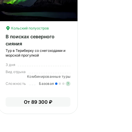
Кольский полуостров
В поисках северного
сияния
Тур в Териберку со снегоходами и
морской прогулкой
3 дня
Вид отдыха
Комбинированные туры
Сложность
Базовая
?
гкие нагрузки. Подходит всем.
пыт не нужен.
Легкие нагрузки. Подходит 
От 89 300 ₽
Опыт не нужен.