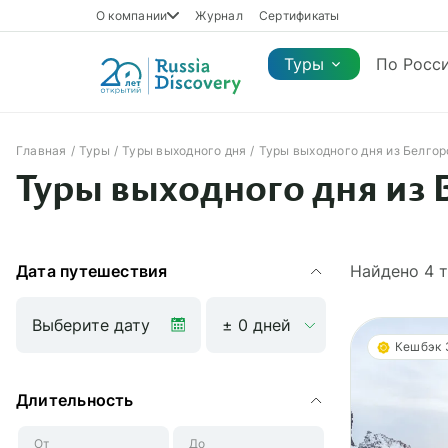
О компании
Журнал
Сертификаты
Туры
По Росс
Главная
Туры
Туры выходного дня
Туры выходного дня из Белгор
Каталог туров
Туры выходного дня из 
Каталог туров
Регионы
Коллекции
Виды отдыха
Сезон
Регионы
Коллекции
Виды отдыха
Дата путешествия
Найдено
4
т
Кешбэк
Длительность
От
До