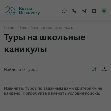
Главная
Туры
Туры на школьные каникулы
Туры на школьные
Каталог туров
каникулы
По России
Регионы
Найдено
0
туров
По миру
Круизы
Извините, туров по заданным вами критериям не
Индивидуальные
найдено. Попробуйте изменить условия поиска.
Корпоративные