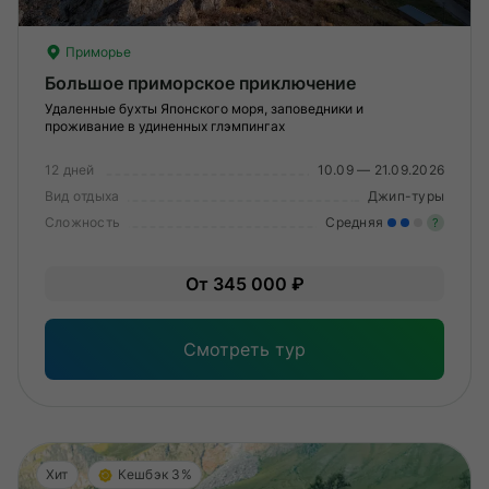
Приморье
Большое приморское приключение
Удаленные бухты Японского моря, заповедники и
проживание в удиненных глэмпингах
12 дней
10.09 — 21.09.2026
Вид отдыха
Джип-туры
Сложность
Средняя
?
Уме
От 345 000 ₽
вам
под
Смотреть тур
Хит
Кешбэк 3%