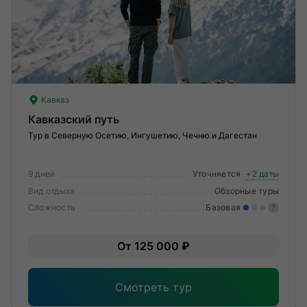
Кавказ
Кавказский путь
Тур в Северную Осетию, Ингушетию, Чечню и Дагестан
9 дней
Уточняется
+2 даты
Вид отдыха
Обзорные туры
Сложность
Базовая
?
Лег
От 125 000 ₽
Опы
Смотреть тур