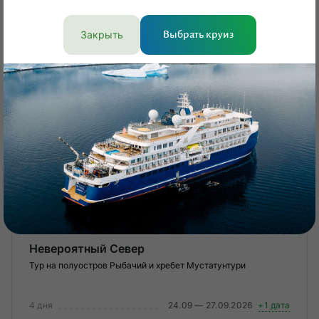
Смотреть тур
Закрыть
Выбрать круиз
Кешбэк 3%
Кольский полуостров
Невероятный Север
Тур на полуостров Рыбачий и хребет Мустатунтури
4 дня
24.09 — 27.09.2026
+1 дата