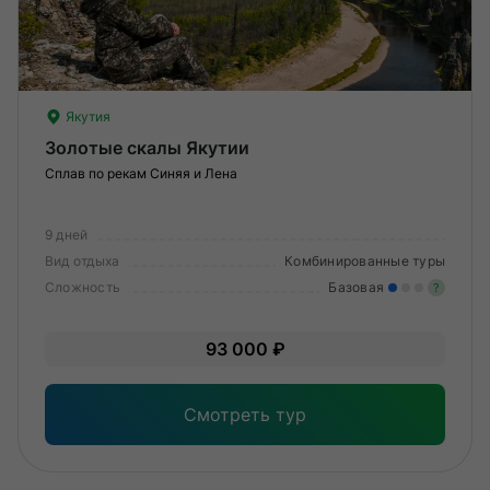
Якутия
Золотые скалы Якутии
Сплав по рекам Синяя и Лена
9 дней
Вид отдыха
Комбинированные туры
Сложность
Базовая
?
Лег
93 000 ₽
Опы
Смотреть тур