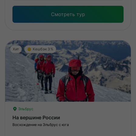
под
Смотреть тур
Хит
Кешбэк 3%
Эльбрус
На вершине России
Восхождение на Эльбрус с юга