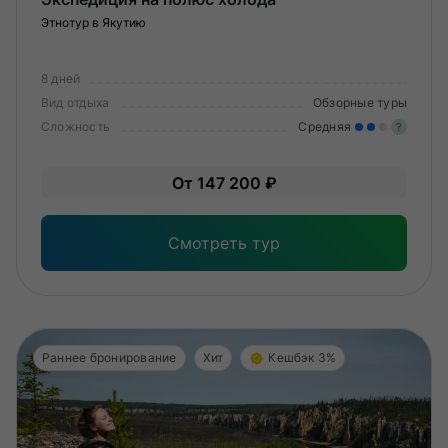
Этнотур в Якутию
8 дней
Вид отдыха
Обзорные туры
Сложность
Средняя
?
Уме
От 147 200 ₽
вам
под
Смотреть тур
Раннее бронирование
Хит
Кешбэк 3%