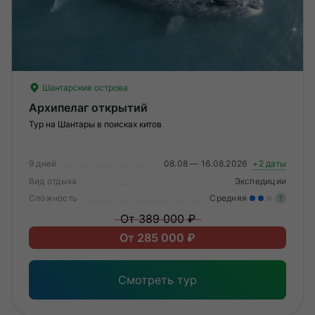
О компании
Журнал
Сертификаты
Шантарские острова
Архипелаг открытий
Подписаться
Тур на Шантары в поисках китов
9 дней
08.08 — 16.08.2026
+2 даты
Пн-Пт:
10:00–20:00
Вид отдыха
Экспедиции
Сб:
11:00–20:00
Сложность
Средняя
?
От 389 000 ₽
Уме
От 285 000 ₽
вам
под
Смотреть тур