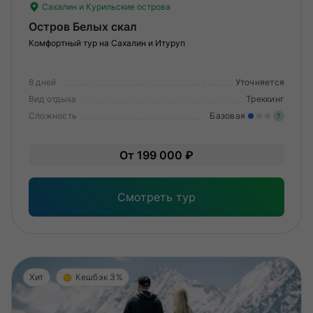
Сахалин и Курильские острова
Остров Белых скал
Комфортный тур на Сахалин и Итуруп
8 дней
Уточняется
Вид отдыха
Треккинг
Сложность
Базовая
?
Лег
От 199 000 ₽
Опы
Смотреть тур
Хит
Кешбэк 3%