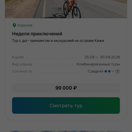
Карелия
Неделя приключений
Тур с дог-треккингом и экскурсией на острове Кижи
6 дней
25.08 — 30.08.2026
Вид отдыха
Комбинированные туры
Сложность
Средняя
?
Уме
99 000 ₽
вам
под
Смотреть тур