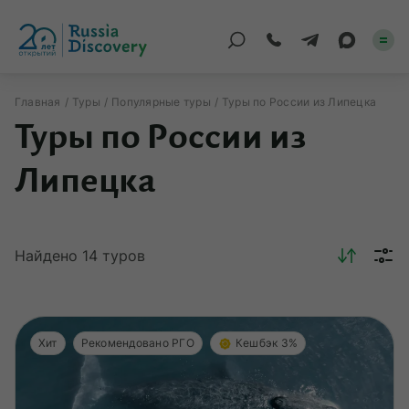
Главная
Туры
Популярные туры
Туры по России из Липецка
Туры по России из
Каталог туров
Липецка
По России
Регионы
Найдено
14
туров
По миру
Круизы
Индивидуальные
Хит
Рекомендовано РГО
Кешбэк 3%
Корпоративные