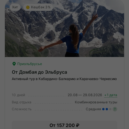
Хит
Кешбэк 3%
Приэльбрусье
От Домбая до Эльбруса
Активный тур в Кабардино-Балкарию и Карачаево-Черкесию
10 дней
20.08 — 29.08.2026
+1 дата
Вид отдыха
Комбинированные туры
Сложность
Средняя
?
Уме
От 157 200 ₽
вам