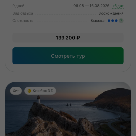
9 дней
08.08 — 16.08.2026
+6 дат
Вид отдыха
Восхождения
Сложность
Высокая
?
Зна
139 200 ₽
опы
физ
Смотреть тур
Хит
Кешбэк 3%