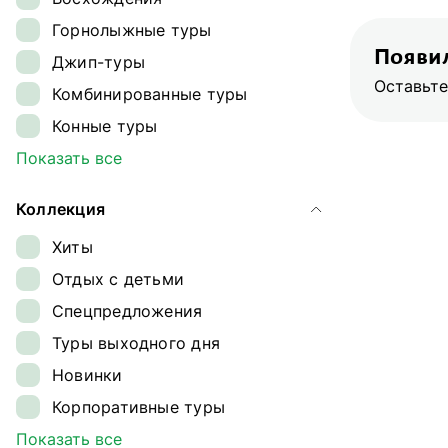
Ингушетия
Горнолыжные туры
Кавказ
Появил
Джип-туры
Камчатка
Оставьте
Комбинированные туры
Карелия
Конные туры
Кольский полуостров
Круизы
Показать все
Командорские острова
Обзорные туры
Магаданская область
Коллекция
Ретрит-туры
Плато Путорана
Хиты
Сплавы
Приморье
Отдых с детьми
Треккинг
Приэльбрусье
Спецпредложения
Туры на квадроциклах
Сахалин и Курильские острова
Туры выходного дня
Туры на снегоходах
Северная Осетия
Новинки
Туры на собачьих упряжках
Северный полюс
Корпоративные туры
Экспедиции
Сибирь
Гастрономические туры
Показать все
Этнотуры