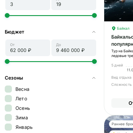
Байкал
Бюджет
Байкальс
популярн
От
До
катанием
Тур на Байк
ледовые тре
экскурс
экскурсия п
железной до
5 дней
11.
Сезоны
Вид отдыха
Сложность
Весна
Лето
О
Осень
Зима
Раннее бро
Январь