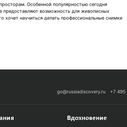
просторам. Особенной популярностью сегодня
ые предоставляют возможность для живописных
кто хочет научиться делать профессиональные снимки
 путешествий.
ас!
а — популярный фототур на этот год. Зимой и осенью
-ARRIVALS
икой природы. Продолжительность тура на
аточно для того, чтобы постичь все грани
мних фототурах вас ожидает знакомство с правилами
 кадрами с любой фототехники, качественный отбор
острове даже северное сияние станет вам
go@russiadiscovery.ru
+7 495
ут лучшие фотографы и туристические блогеры,
 программу познавательного фотографического тура
ания
Вдохновение