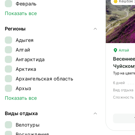
Кешбэк
Февраль
Март
Показать все
Апрель
Регионы
Май
Адыгея
Июнь
Алтай
Алтай
Июль
Весеннее
Антарктида
Август
Чуйском
Арктика
Сентябрь
Тур на цвет
Архангельская область
Октябрь
6 дней
Архыз
Ноябрь
Вид отдыха
Байкал
Показать все
Сложность
Декабрь
Байконур
Виды отдыха
Восточный Саян
Велотуры
Дагестан
Восхождения