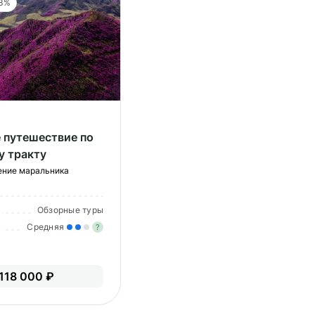
 3%
 путешествие по
у тракту
ение маральника
Обзорные туры
Средняя
?
Умеренные нагрузки. Возможно,
вам нужно будет физически
118 000 ₽
подготовиться к туру.