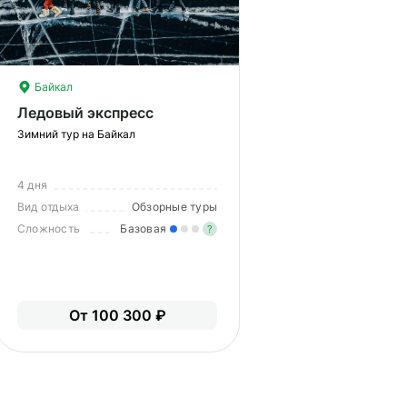
Байкал
Ледовый экспресс
Зимний тур на Байкал
4 дня
Вид отдыха
Обзорные туры
Сложность
Базовая
?
Легкие нагрузки. Подходит 
Опыт не нужен.
меренные нагрузки. Возможно,
От 100 300 ₽
ам нужно будет физически
дготовиться к туру.