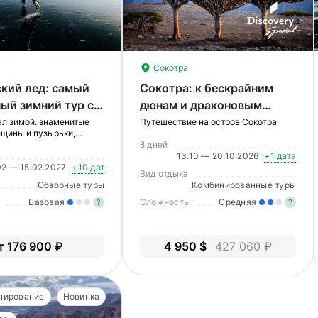
Сокотра
кий лед: самый
Сокотра: к бескрайним
ый зимний тур с
дюнам и драконовым
 на аэроходах и
деревьям
ал зимой: знаменитые
Путешествие на остров Сокотра
щины и пузырьки,
ией на КБЖД
о Кругобайкальской
8 дней
роге, катание на коньках
13.10 — 20.10.2026
+1 дата
02 — 15.02.2027
+10 дат
Вид отдыха
Обзорные туры
Комбинированные туры
Базовая
Сложность
Средняя
?
?
Легкие нагрузки. Подходит всем.
У
т 176 900 ₽
4 950 $
427 060 ₽
Опыт не нужен.
в
по
нирование
Новинка