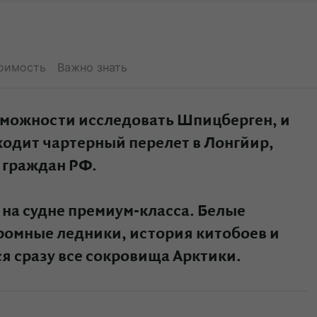
оимость
Важно знать
возможности исследовать Шпицберген, и
входит чартерный перелет в Лонгйир,
 граждан РФ.
на судне премиум-класса. Белые
ромные ледники, история китобоев и
я сразу все сокровища Арктики.