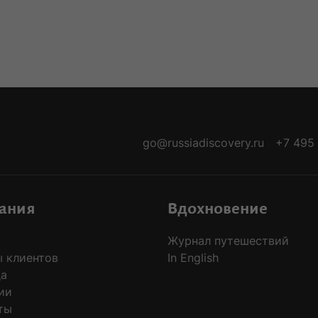
-ARRIVALS
go@russiadiscovery.ru
+7 495
ания
Вдохновение
Журнал путешествий
 клиентов
In English
да
ии
ты