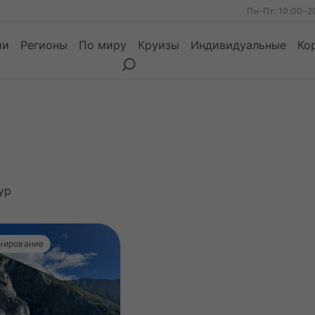
Пн-Пт: 10:00–2
ии
Регионы
По миру
Круизы
Индивидуальные
Ко
ы
Месяцы
Сезоны
Месяцы
ур
нирование