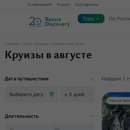
О компании
Журнал
Сертификаты
Туры
По Росс
Главная
Туры
Круизы
Круизы в августе
Каталог туров
Круизы в августе
Каталог туров
Регионы
Коллекции
Виды отдыха
Сезон
Регионы
Коллекции
Виды отдыха
Дата путешествия
Найдено
1
т
Раннее бро
Длительность
От
До