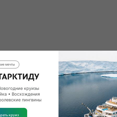
вие мечты
ТАРКТИДУ
Новогодние круизы
йка • Восхождения
ролевские пингвины
рать круиз