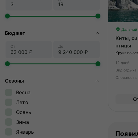
Дальний 
Бюджет
Киты, си
птицы
От
До
Круиз по ос
12 дней
Вид отдыха
Сложность
Сезоны
Весна
О
Лето
Осень
Зима
Январь
Появил