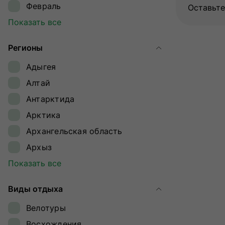
Февраль
Оставьте
Март
Показать все
Апрель
Регионы
Май
Адыгея
Июнь
Алтай
Июль
Антарктида
Август
Арктика
Сентябрь
Архангельская область
Октябрь
Архыз
Ноябрь
Байкал
Показать все
Декабрь
Байконур
Виды отдыха
Восточный Саян
Велотуры
Дагестан
Восхождения