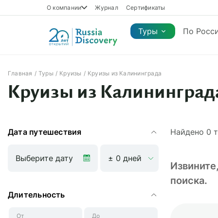
О компании
Журнал
Сертификаты
Туры
По Росс
Главная
Туры
Круизы
Круизы из Калининграда
Каталог туров
Круизы из Калининград
Каталог туров
Регионы
Коллекции
Виды отдыха
Сезон
Регионы
Коллекции
Виды отдыха
Дата путешествия
Найдено
0
т
Извините
поиска.
Длительность
От
До