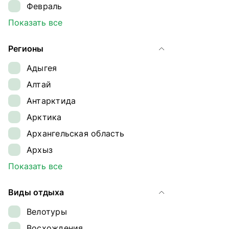
Февраль
Март
Показать все
Апрель
Регионы
Май
Адыгея
Июнь
Алтай
Июль
Антарктида
Август
Арктика
Сентябрь
Архангельская область
Октябрь
Архыз
Ноябрь
Байкал
Показать все
Декабрь
Байконур
Виды отдыха
Восточный Саян
Велотуры
Дагестан
Восхождения