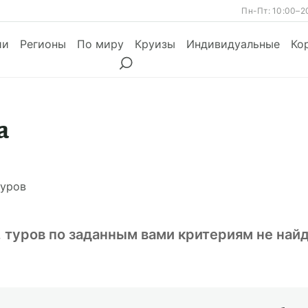
Пн-Пт: 10:00–2
ии
Регионы
По миру
Круизы
Индивидуальные
Ко
а
ы
Месяцы
Сезоны
Месяцы
уров
, туров по заданным вами критериям не най