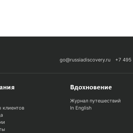
-ARRIVALS
go@russiadiscovery.ru
+7 495
ания
Вдохновение
Журнал путешествий
 клиентов
In English
да
ии
ты