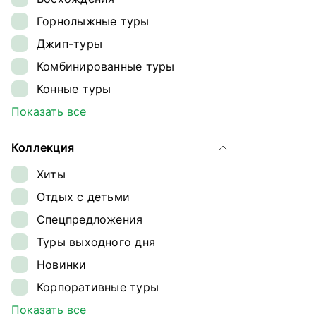
Ингушетия
Горнолыжные туры
Кавказ
Джип-туры
Калининградская область
Комбинированные туры
Камчатка
Конные туры
Карелия
Круизы
Показать все
Кольский полуостров
Лыжные туры
Командорские острова
Коллекция
Обзорные туры
Краснодарский край
Хиты
Ретрит-туры
Магаданская область
Отдых с детьми
Сплавы
Ненецкий автономный округ
Спецпредложения
Треккинг
Плато Путорана
Туры выходного дня
Туры на квадроциклах
Приморье
Новинки
Туры на снегоходах
Приэльбрусье
Корпоративные туры
Туры на собачьих упряжках
Самарская область
Гастрономические туры
Показать все
Экспедиции