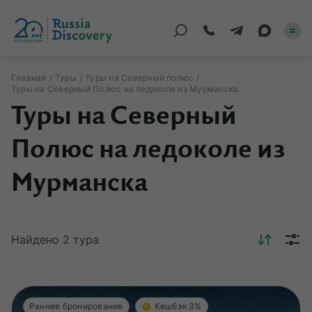
Главная
Туры
Туры на Северный полюс
Туры на Северный Полюс на ледоколе из Мурманска
Каталог туров
Туры на Северный
По России
Полюс на ледоколе из
Регионы
Мурманска
По миру
Круизы
Найдено
2
тура
Индивидуальные
Корпоративные
Раннее бронирование
Кешбэк 3%