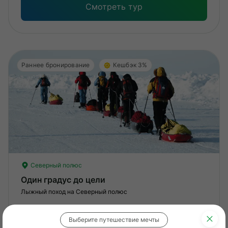
Смотреть тур
Раннее бронирование
Кешбэк 3%
Северный полюс
Один градус до цели
Лыжный поход на Северный полюс
Выберите путешествие мечты
15 дней