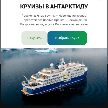
Вид отдыха
Экспедиции
КРУИЗЫ В АНТАРКТИДУ
Сложность
Высокая
?
Русскоязычные группы • Новогодние круизы
Зна
Перелет через пролив Дрейка • Восхождения
От 48 400 €
4 780 053 ₽
опы
Парусные экспедиции • Королевские пингвины
физ
Смотреть тур
Закрыть
Выбрать круиз
+7 495 800-8-800
8 800 775-62-38
go@russiadiscovery.ru