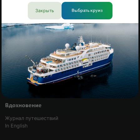
Закрыть
Выбрать круиз
Компания
О нас
Отзывы клиентов
Команда
Вакансии
Контакты
Оплата
Сотрудничество
История
Гарантия лучшей цены
MODAL-ARRIVALS
Вдохновение
Журнал путешествий
In English