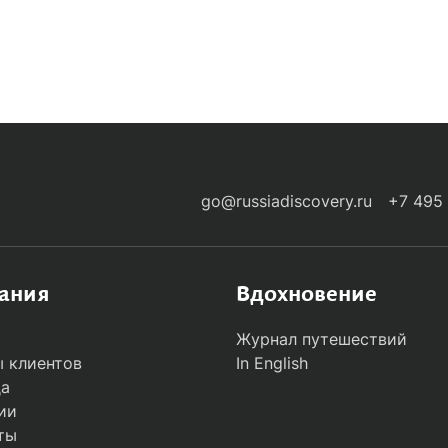
-ARRIVALS
go@russiadiscovery.ru
+7 495
ания
Вдохновение
Журнал путешествий
 клиентов
In English
да
ии
ты