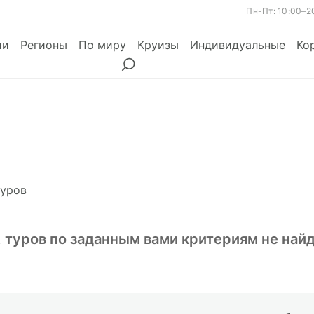
Пн-Пт: 10:00–2
ии
Регионы
По миру
Круизы
Индивидуальные
Ко
ы
Месяцы
Сезоны
Месяцы
уров
, туров по заданным вами критериям не най