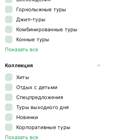
Ингушетия
Горнолыжные туры
Кавказ
Джип-туры
Калининградская область
Комбинированные туры
Камчатка
Конные туры
Карелия
Круизы
Показать все
Кольский полуостров
Лыжные туры
Командорские острова
Коллекция
Обзорные туры
Краснодарский край
Хиты
Ретрит-туры
Магаданская область
Отдых с детьми
Сплавы
Ненецкий автономный округ
Спецпредложения
Треккинг
Плато Путорана
Туры выходного дня
Туры на квадроциклах
Приморье
Новинки
Туры на снегоходах
Приэльбрусье
Корпоративные туры
Туры на собачьих упряжках
Самарская область
Гастрономические туры
Показать все
Экспедиции