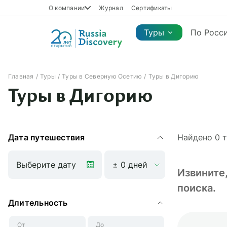
О компании
Журнал
Сертификаты
Туры
По Росс
Главная
Туры
Туры в Северную Осетию
Туры в Дигорию
Каталог туров
Туры в Дигорию
Каталог туров
Регионы
Коллекции
Виды отдыха
Сезон
Регионы
Коллекции
Виды отдыха
Дата путешествия
Найдено
0
т
Извините
поиска.
Длительность
От
До