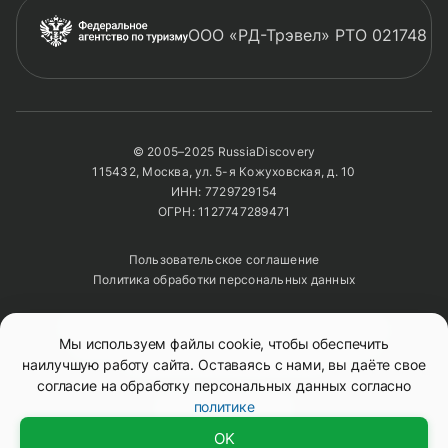
ООО «РД-Трэвел» РТО 021748
© 2005–2025 RussiaDiscovery
115432, Москва, ул. 5-я Кожуховская, д. 10
ИНН: 7729729154
ОГРН: 1127747289471
Пользовательское соглашение
Политика обработки персональных данных
Полное или частичное копирование изображений и
Мы используем файлы cookie, чтобы обеспечить
текстов возможно только с указанием активной
ссылки на сайт
RussiaDiscovery
наилучшую работу сайта. Оставаясь с нами, вы даёте свое
согласие на обработку персональных данных согласно
политике
Mono
&
Background
Смотреть тур
Доступно
OK