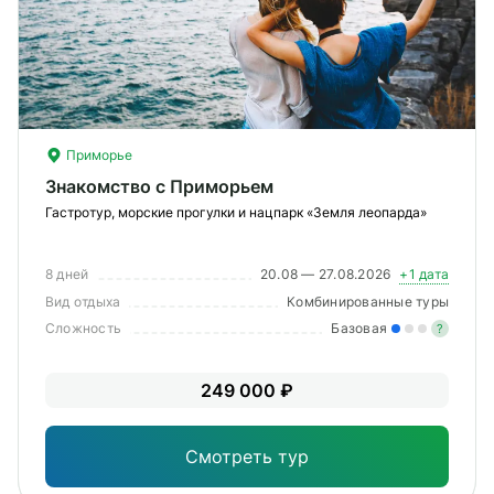
О компании
Журнал
Сертификаты
Приморье
Подписаться
Знакомство с Приморьем
Гастротур, морские прогулки и нацпарк «Земля леопарда»
8 дней
20.08 — 27.08.2026
+1 дата
Пн-Пт:
10:00–20:00
Вид отдыха
Комбинированные туры
Сб:
11:00–20:00
Сложность
Базовая
?
Лег
249 000 ₽
Опы
Смотреть тур