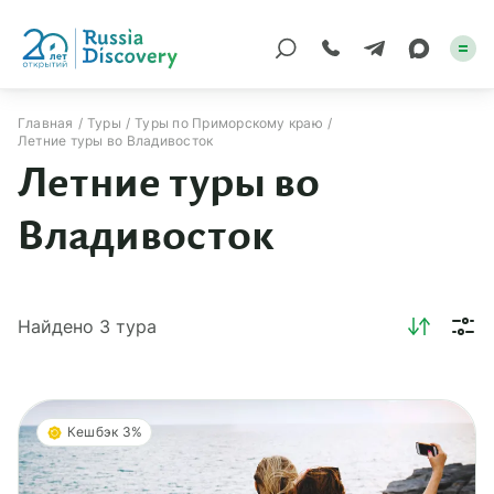
Главная
Туры
Туры по Приморскому краю
Летние туры во Владивосток
Каталог туров
Летние туры во
По России
Владивосток
Регионы
По миру
Найдено
3
тура
Круизы
Индивидуальные
Кешбэк 3%
Корпоративные