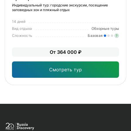
Индивидуальный тур: городские экскурсии, посещение
заповедных зон и пляжный отдых
14 дней
Вид отдыха
Обзорные туры
Сложность
Базовая
?
Лег
От 364 000 ₽
Опы
Смотреть тур