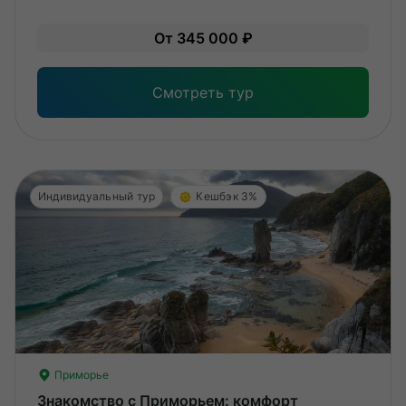
Уме
От 345 000 ₽
вам
под
Смотреть тур
Индивидуальный тур
Кешбэк 3%
Приморье
Знакомство с Приморьем: комфорт