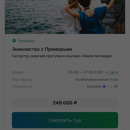
О компании
Журнал
Сертификаты
Приморье
Подписаться
Знакомство с Приморьем
Гастротур, морские прогулки и нацпарк «Земля леопарда»
8 дней
20.08 — 27.08.2026
+1 дата
Пн-Пт:
10:00–20:00
Вид отдыха
Комбинированные туры
Сб:
11:00–20:00
Сложность
Базовая
?
Лег
249 000 ₽
Опы
Смотреть тур