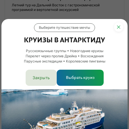
Летний тур на Дальний Восток с гастрономической
программой и вертолетной экскурсией
8 дней
Выберите путешествие мечты
Вид отдыха
Обзорные туры
Сложность
Базовая
?
КРУИЗЫ В АНТАРКТИДУ
Лег
От 498 000 ₽
Русскоязычные группы • Новогодние круизы
Опы
Перелет через пролив Дрейка • Восхождения
Парусные экспедиции • Королевские пингвины
Смотреть тур
Закрыть
Выбрать круиз
Новинка
Индивидуальный тур
Кешбэк 3%