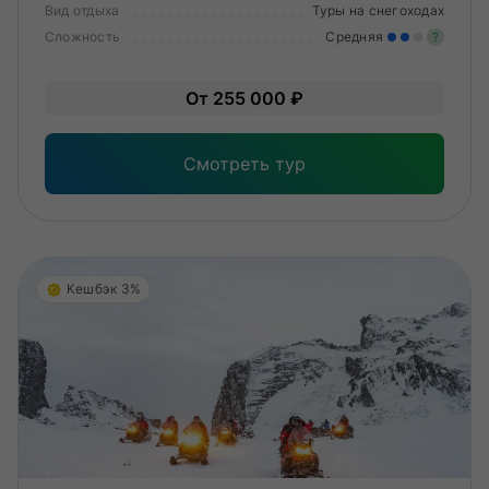
Вид отдыха
Туры на снегоходах
Сложность
Средняя
?
Уме
От 255 000 ₽
вам
под
Смотреть тур
Кешбэк 3%