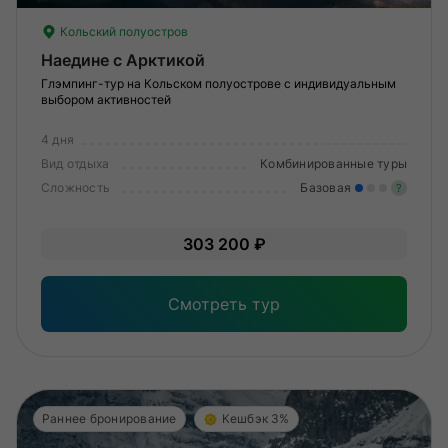
Кольский полуостров
Наедине с Арктикой
Глэмпинг-тур на Кольском полуострове с индивидуальным
выбором активностей
4 дня
Вид отдыха
Комбинированные туры
Сложность
Базовая
?
Лег
303 200 ₽
Опы
Смотреть тур
Раннее бронирование
Кешбэк 3%