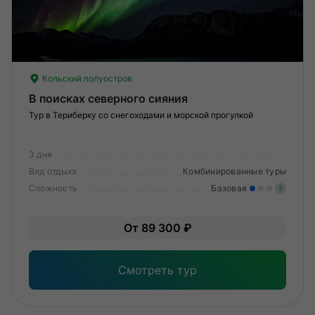
Кольский полуостров
В поисках северного сияния
Тур в Териберку со снегоходами и морской прогулкой
3 дня
Вид отдыха
Комбинированные туры
Сложность
Базовая
?
Лег
От 89 300 ₽
Опы
Смотреть тур