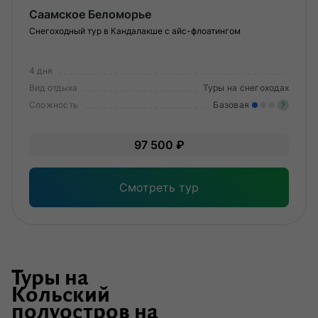
Саамское Беломорье
Снегоходный тур в Кандалакше с айс-флоатингом
4 дня
Вид отдыха
Туры на снегоходах
Сложность
Базовая
?
Лег
97 500 ₽
Опы
Смотреть тур
Туры на
Кольский
полуостров на