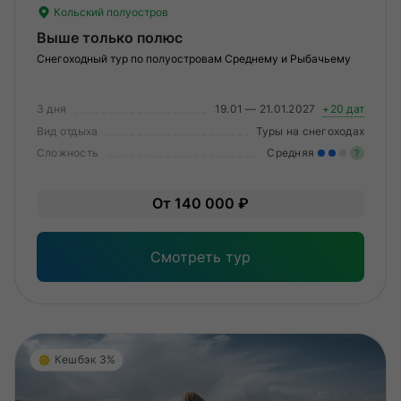
Кольский полуостров
Выше только полюс
Снегоходный тур по полуостровам Среднему и Рыбачьему
3 дня
19.01 — 21.01.2027
+20 дат
Вид отдыха
Туры на снегоходах
Сложность
Средняя
?
Уме
От 140 000 ₽
вам
под
Смотреть тур
Кешбэк 3%