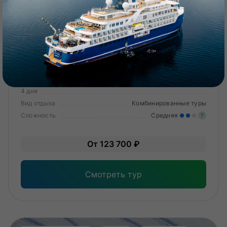
Кольский полуостров
Новый год на Кольском
Тур с охотой за северным сиянием и снегоходным сафари
4 дня
Вид отдыха
Комбинированные туры
Сложность
Средняя
?
Уме
От 123 700 ₽
вам
под
Смотреть тур