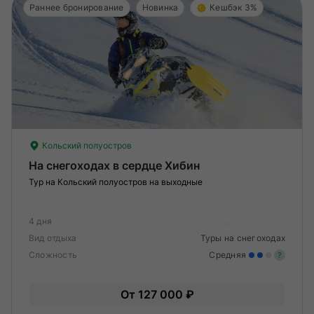
Раннее бронирование
Новинка
Кешбэк 3%
Кольский полуостров
На снегоходах в сердце Хибин
Тур на Кольский полуостров на выходные
4 дня
Вид отдыха
Туры на снегоходах
Сложность
Средняя
?
Уме
От 127 000 ₽
вам
под