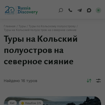
Главная
Туры
Туры по Кольскому полуострову
Туры на Кольский полуостров на северное сияние
Каталог туров
Туры на Кольский
По России
полуостров на
Регионы
северное сияние
По миру
Круизы
Найдено
16
туров
Индивидуальные
Корпоративные
Хит
Кешбэк 3%