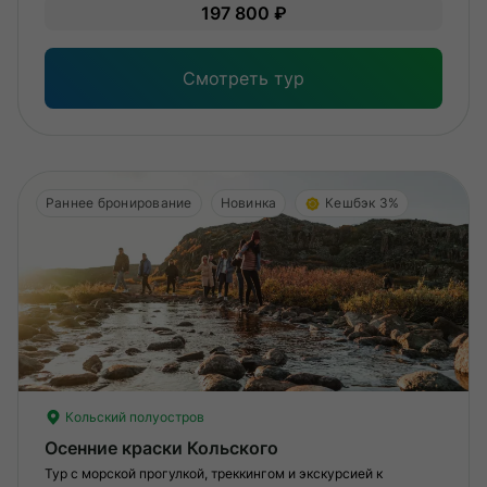
Зна
197 800 ₽
опы
физ
Смотреть тур
Раннее бронирование
Новинка
Кешбэк 3%
Кольский полуостров
Осенние краски Кольского
Тур с морской прогулкой, треккингом и экскурсией к