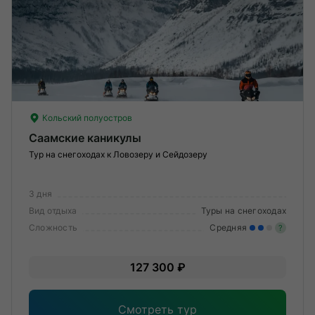
Кольский полуостров
Саамские каникулы
Тур на снегоходах к Ловозеру и Сейдозеру
3 дня
Вид отдыха
Туры на снегоходах
Сложность
Средняя
?
Уме
127 300 ₽
вам
под
Смотреть тур