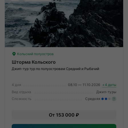
О компании
Журнал
Сертификаты
Подписаться
Кольский полуостров
Шторма Кольского
Джип-тур тур по полуостровам Средний и Рыбачий
Пн-Пт:
10:00–20:00
Сб:
11:00–20:00
4 дня
08.10 — 11.10.2026
+4 даты
Вид отдыха
Джип-туры
Сложность
Средняя
?
Уме
От 153 000 ₽
вам
под