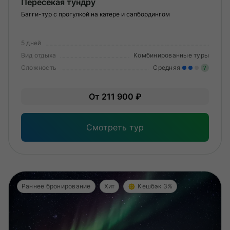
Пересекая тундру
Багги-тур с прогулкой на катере и сапбордингом
5 дней
Вид отдыха
Комбинированные туры
Сложность
Средняя
?
Уме
От 211 900 ₽
вам
под
Смотреть тур
Раннее бронирование
Хит
Кешбэк 3%