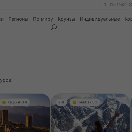
Пн-Пт: 10:00–2
ии
Регионы
По миру
Круизы
Индивидуальные
Ко
ы
Месяцы
Сезоны
Месяцы
уров
Кешбэк 3%
Хит
Кешбэк 3%