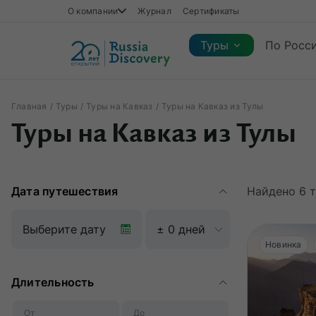
О компании
Журнал
Сертификаты
Туры
По Росс
Главная
Туры
Туры на Кавказ
Туры на Кавказ из Тулы
Каталог туров
Туры на Кавказ из Тулы
Каталог туров
Регионы
Коллекции
Виды отдыха
Сезон
Регионы
Коллекции
Виды отдыха
Дата путешествия
Найдено
6
т
Новинка
Длительность
От
До