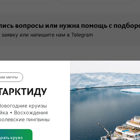
ись вопросы или нужна помощь с подбор
 заявку или напишите нам в Telegram
вие мечты
ТАРКТИДУ
Новогодние круизы
йка • Восхождения
ролевские пингвины
рать круиз