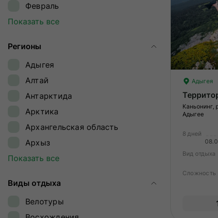
Февраль
Март
Показать все
Апрель
Регионы
Май
Адыгея
Июнь
Алтай
Адыгея
Июль
Террито
Антарктида
Август
Каньонинг, 
Арктика
Сентябрь
Адыгее
Архангельская область
Октябрь
8 дней
Архыз
08.0
Ноябрь
Вид отдыха
Байкал
Показать все
Декабрь
Байконур
Сложность
Виды отдыха
Восточный Саян
Велотуры
Дагестан
Восхождения