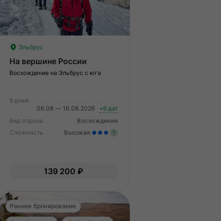
Эльбрус
На вершине России
Восхождение на Эльбрус с юга
9 дней
08.08 — 16.08.2026
+6 дат
Вид отдыха
Восхождения
Сложность
Высокая
?
Значительные нагрузки. Ну
меренные нагрузки. Возможно,
опыт и выносливость, хоро
139 200 ₽
ам нужно будет физически
физическая подготовка.
дготовиться к туру.
Раннее бронирование