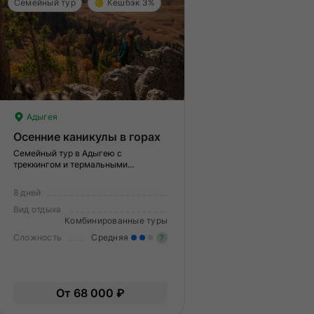
Семейный тур
Кешбэк 3%
Адыгея
Осенние каникулы в горах
Семейный тур в Адыгею с
треккингом и термальными
источниками
8 дней
Вид отдыха
Комбинированные туры
Сложность
Средняя
?
гкие нагрузки. Подходит всем.
Умеренные нагрузки. Возмо
пыт не нужен.
вам нужно будет физически
От 68 000 ₽
подготовиться к туру.