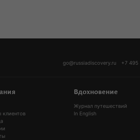
-ARRIVALS
go@russiadiscovery.ru
+7 495
ания
Вдохновение
Журнал путешествий
 клиентов
In English
да
ии
ты