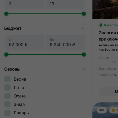
Дагеста
Бюджет
Энергия 
приключ
От
До
Активный ту
комфортны
5 дней
12.
Сезоны
Вид отдыха
Сложность
Весна
Лето
О
Осень
Зима
Хит
Январь