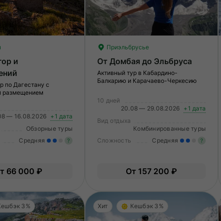
н
Приэльбрусье
гор и
От Домбая до Эльбруса
ений
Активный тур в Кабардино-
Балкарию и Карачаево-Черкесию
р по Дагестану с
м размещением
10 дней
20.08 — 29.08.2026
+1 дата
08 — 16.08.2026
+1 дата
Вид отдыха
Обзорные туры
Комбинированные туры
Средняя
Сложность
Средняя
?
?
Умеренные нагрузки. Возможно,
У
т 66 000 ₽
От 157 200 ₽
вам нужно будет физически
в
подготовиться к туру.
по
Кешбэк 3%
Хит
Кешбэк 3%