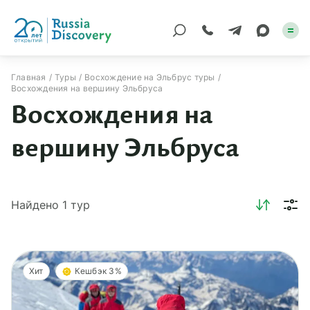
Главная
Туры
Восхождение на Эльбрус туры
Восхождения на вершину Эльбруса
Каталог туров
Восхождения на
По России
вершину Эльбруса
Регионы
По миру
Найдено
1
тур
Круизы
Индивидуальные
Хит
Кешбэк 3%
Корпоративные