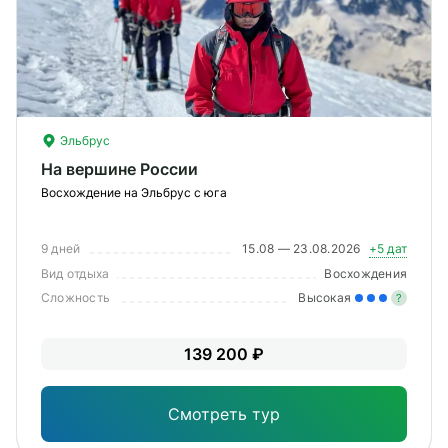
О компании
Журнал
Сертификаты
Эльбрус
Подписаться
На вершине России
Восхождение на Эльбрус с юга
9 дней
15.08 — 23.08.2026
+5 дат
Пн-Пт:
10:00–20:00
Вид отдыха
Восхождения
Сб:
11:00–20:00
Сложность
Высокая
?
Зна
139 200 ₽
опы
физ
Смотреть тур