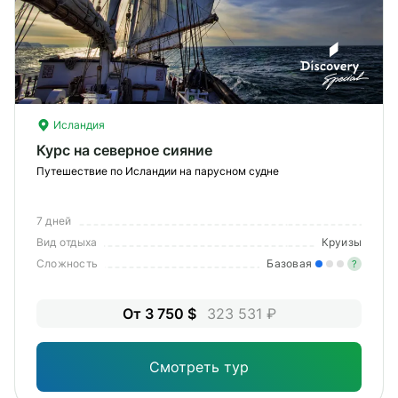
О компании
Журнал
Сертификаты
Исландия
Подписаться
Курс на северное сияние
Путешествие по Исландии на парусном судне
7 дней
Пн-Пт:
10:00–20:00
Вид отдыха
Круизы
Сб:
11:00–20:00
Сложность
Базовая
?
Лег
От 3 750 $
323 531 ₽
Опы
Смотреть тур