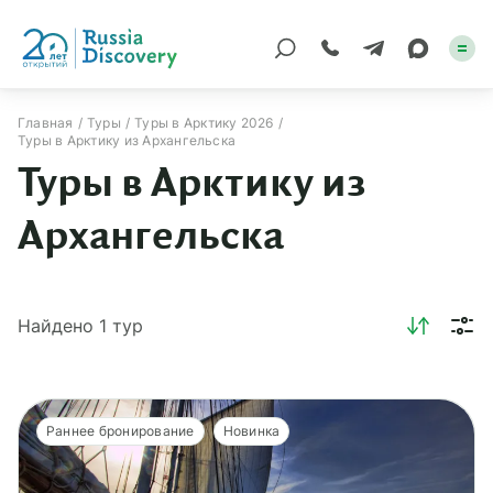
Главная
Туры
Туры в Арктику 2026
Туры в Арктику из Архангельска
Каталог туров
Туры в Арктику из
По России
Архангельска
Регионы
По миру
Найдено
1
тур
Круизы
Индивидуальные
Раннее бронирование
Новинка
Корпоративные