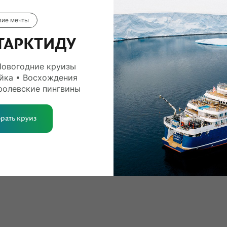
вие мечты
ТАРКТИДУ
Новогодние круизы
йка • Восхождения
ролевские пингвины
рать круиз