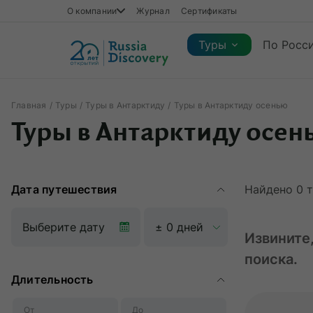
О компании
Журнал
Сертификаты
Туры
По Росс
Главная
Туры
Туры в Антарктиду
Туры в Антарктиду осенью
Каталог туров
Туры в Антарктиду осен
Каталог туров
Регионы
Коллекции
Виды отдыха
Сезон
Регионы
Коллекции
Виды отдыха
Дата путешествия
Найдено
0
т
Извините
поиска.
Длительность
От
До