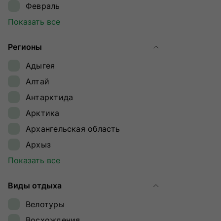
Февраль
Март
Показать все
Апрель
Регионы
Май
Адыгея
Июнь
Алтай
Июль
Антарктида
Август
Арктика
Сентябрь
Архангельская область
Октябрь
Архыз
Ноябрь
Байкал
Показать все
Декабрь
Байконур
Виды отдыха
Восточный Саян
Велотуры
Дагестан
Восхождения