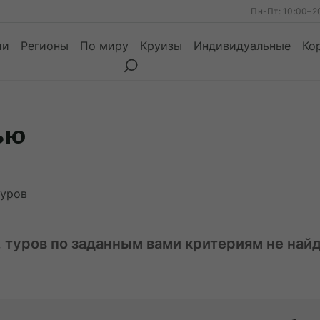
Пн-Пт: 10:00–2
ии
Регионы
По миру
Круизы
Индивидуальные
Ко
ью
ы
Месяцы
Сезоны
Месяцы
уров
, туров по заданным вами критериям не най