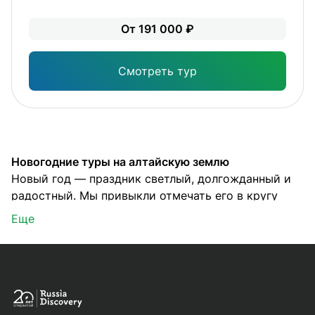
Зна
От 191 000 ₽
опы
физ
Смотреть тур
Новогодние туры на алтайскую землю
Новый год — праздник светлый, долгожданный и
радостный. Мы привыкли отмечать его в кругу
семьи, за столом, с ёлкой, мандаринами,
Еще
телевизором и шампанским. Но что, если
переместить празднование в совершенно другое
место? Вместо квартиры — туристическая база.
Вместо картинки в телевизоре — заснеженные
зимние пейзажи. Вместо искусственной ёлки —
самые настоящие ели и алтайская тайга…