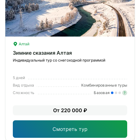
О компании
Журнал
Сертификаты
Алтай
Подписаться
Зимние сказания Алтая
Индивидуальный тур со снегоходной программой
5 дней
Пн-Пт:
10:00–20:00
Вид отдыха
Комбинированные туры
Сб:
11:00–20:00
Сложность
Базовая
?
Лег
От 220 000 ₽
Опы
Смотреть тур