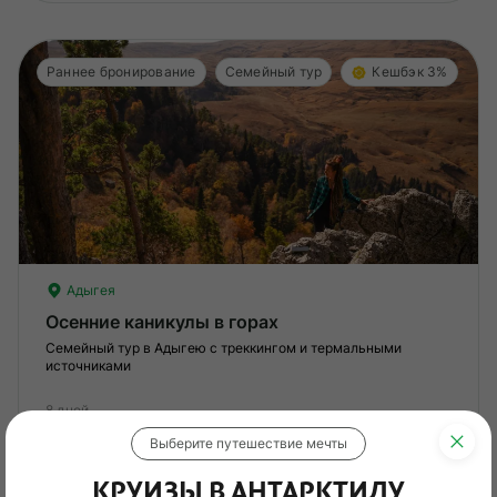
Раннее бронирование
Семейный тур
Кешбэк 3%
Адыгея
Осенние каникулы в горах
Семейный тур в Адыгею с треккингом и термальными
источниками
8 дней
Вид отдыха
Комбинированные туры
Выберите путешествие мечты
Сложность
Средняя
?
КРУИЗЫ В АНТАРКТИДУ