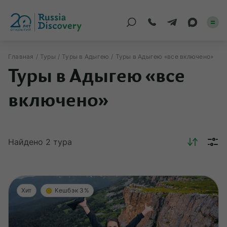
Главная
Туры
Туры в Адыгею
Туры в Адыгею «все включено»
Туры в Адыгею «все
Каталог туров
включено»
По России
Регионы
Найдено
2
тура
По миру
Круизы
Индивидуальные
Хит
Кешбэк 3%
Корпоративные