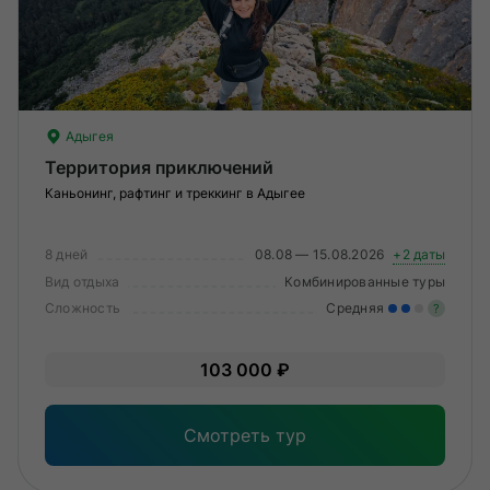
О компании
Журнал
Сертификаты
Адыгея
Территория приключений
Подписаться
Каньонинг, рафтинг и треккинг в Адыгее
8 дней
08.08 — 15.08.2026
+2 даты
Пн-Пт:
10:00–20:00
Вид отдыха
Комбинированные туры
Сб:
11:00–20:00
Сложность
Средняя
?
Уме
103 000 ₽
вам
под
Смотреть тур