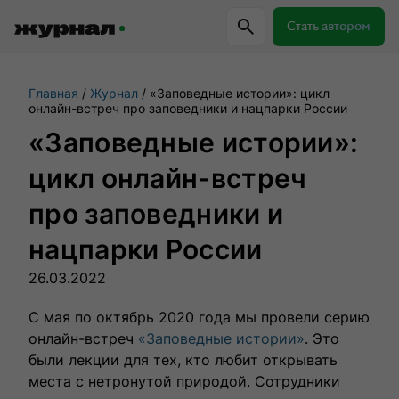
Стать автором
Главная
Журнал
«Заповедные истории»: цикл
Самое важное
Куда поехать
Провер
онлайн-встреч про заповедники и нацпарки России
«Заповедные истории»:
Поиск по журналу
цикл онлайн-встреч
про заповедники и
Журнал RussiaDiscovery
нацпарки России
Пишем о России, чтобы родная земля
26.03.2022
перестала быть Terra Incognita.
С мая по октябрь 2020 года мы провели серию
онлайн-встреч
«Заповедные истории»
. Это
Авторы
были лекции для тех, кто любит открывать
Скоро
места с нетронутой природой. Сотрудники
Сотрудничаем с мастерами слова,