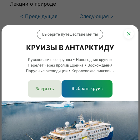
Лекции о природе
< Предыдущая
Следующая >
Все статьи
Выберите путешествие мечты
(
631
)
Смотрите также:
КРУИЗЫ В АНТАРКТИДУ
Русскоязычные группы • Новогодние круизы
Перелет через пролив Дрейка • Восхождения
Парусные экспедиции • Королевские пингвины
Закрыть
Выбрать круиз
Swan Hellenic —
DiscoverySpecial:
экспедиционные круизы и
приключения по всему
лайнеры компании
миру с комфортом и