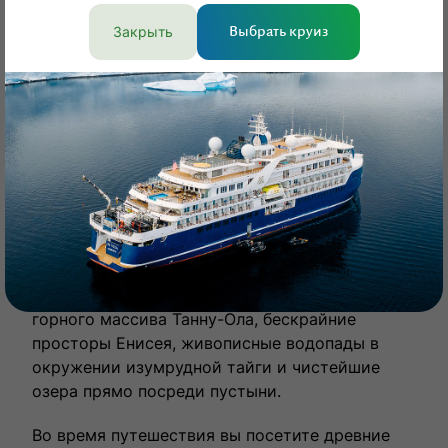
Закрыть
Выбрать круиз
Познакомиться с многовековой культурой
кочевников Тувы
Республика Тува — обитель древних знаний
шаманов. А еще это величественные вершины
горного массива Танну-Ола, бескрайние
просторы Енисея, живописные водопады в
окружении изумрудной тайги и чистейшие
озера прямо посреди пустыни.
Во время путешествия вы посетите древние