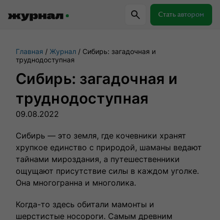
Стать автором
Главная
Журнал
Сибирь: загадочная и
Самое важное
Куда поехать
Провер
труднодоступная
Сибирь: загадочная и
Поиск по журналу
труднодоступная
09.08.2022
Журнал RussiaDiscovery
Сибирь — это земля, где кочевники хранят
хрупкое единство с природой, шаманы ведают
Пишем о России, чтобы родная земля
тайнами мироздания, а путешественники
перестала быть Terra Incognita.
ощущают присутствие силы в каждом уголке.
Она многогранна и многолика.
Авторы
Скоро
Когда-то здесь обитали мамонты и
шерстистые носороги. Самым древним
Сотрудничаем с мастерами слова,