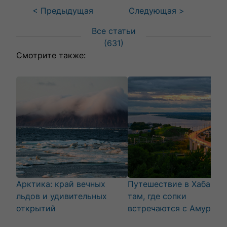
< Предыдущая
Следующая >
Все статьи
(
631
)
Смотрите также:
Арктика: край вечных
Путешествие в Хабаров
льдов и удивительных
там, где сопки
открытий
встречаются с Амуром