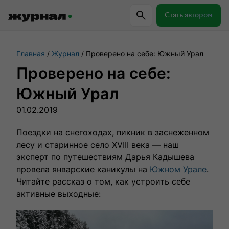
Стать автором
Главная
Журнал
Проверено на себе: Южный Урал
Самое важное
Куда поехать
Провер
Проверено на себе:
Южный Урал
Поиск по журналу
01.02.2019
Поездки на снегоходах, пикник в заснеженном
Журнал RussiaDiscovery
лесу и старинное село XVIII века — наш
эксперт по путешествиям Дарья Кадышева
Пишем о России, чтобы родная земля
провела январские каникулы на
Южном Урале
.
перестала быть Terra Incognita.
Читайте рассказ о том, как устроить себе
активные выходные:
Авторы
Скоро
Сотрудничаем с мастерами слова,