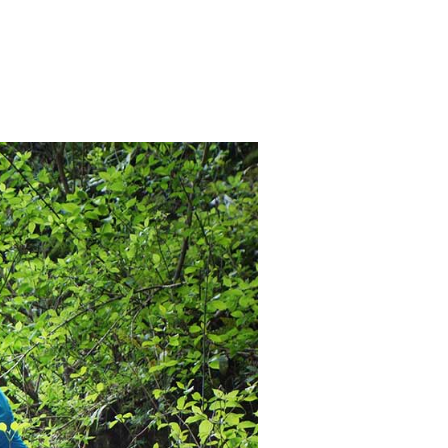
iscoverySpecial