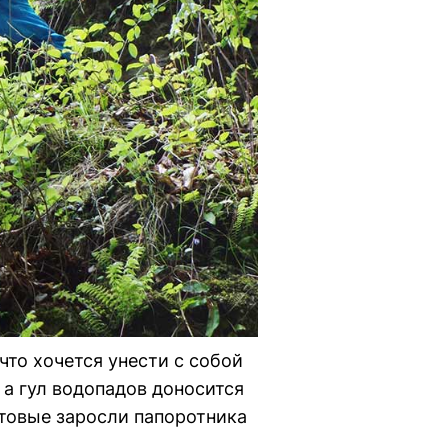
что хочется унести с собой
 а гул водопадов доносится
итовые заросли папоротника