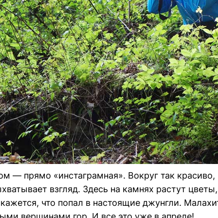
м — прямо «инстаграмная». Вокруг так красиво, 
хватывает взгляд. Здесь на камнях растут цветы,
 кажется, что попал в настоящие джунгли. Малах
ыми вершинами гор. И все это уже в апреле!