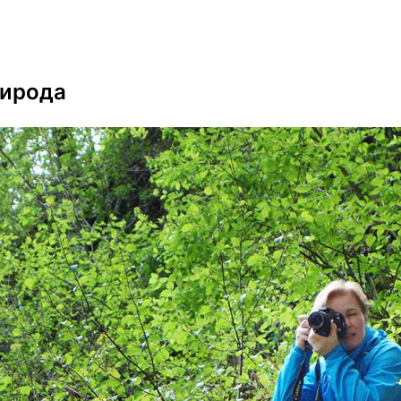
Спецпроекты
О компании
D
рирода