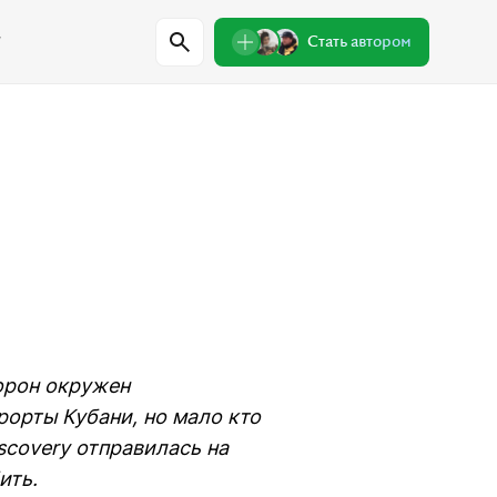
w
Стать автором
Регионы
Проверили сами
Лекции о природе
Пишем письма
Знаковые места
торон окружен
рорты Кубани, но мало кто
одители
Интервью
Сувениры
scovery отправилась на
ить.