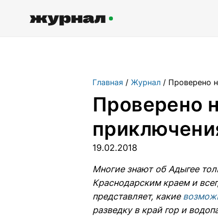
Журнал RussiaDiscovery
Главная
Журнал
Проверено н
Пишем о России, чтобы родная
Проверено н
земля перестала быть Terra
Incognita.
приключени
19.02.2018
Авторы
Скоро
Многие знают об Адыгее тол
Сотрудничаем с мастерами слова,
Краснодарским краем и всегд
влюбленными в путешествия.
представляет, какие
возможн
разведку в край гор и водо