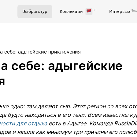
+1
Ne
Выбрать тур
Коллекции
Интервью
Поиск по журналу
а себе: адыгейские приключения
а себе: адыгейские
я
Самое важное
Куда поехать
Ваши истории
Развитие территорий
ько одно: там делают сыр. Этот регион со всех с
а будто находиться в его тени. Всем известны ку
Кейсы
Вдохновение
Путев
ости для отдыха
есть в Адыгее. Команда RussiaDi
падов и нашла как минимум три причины его полюб