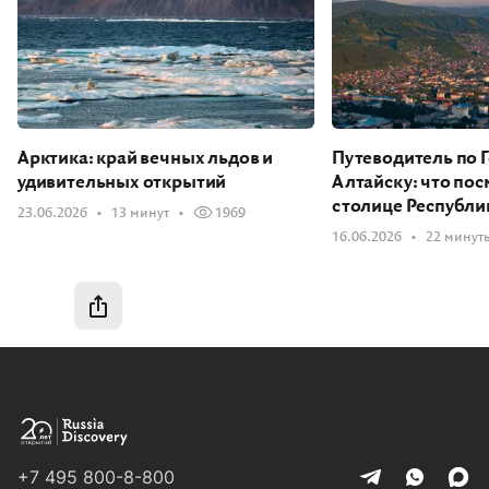
Арктика: край вечных льдов и
Путеводитель по 
удивительных открытий
Алтайску: что пос
столице Республи
23.06.2026
13 минут
1969
16.06.2026
22 минут
Быстрая навигация
Быстрая навигация
За полярным кругом: что скрывает Новая Земля
Экспедиционные будни: жизнь и работа в условиях полярного дня
Как попасть на Новую Землю обычному путешественнику
+7 495 800-8-800