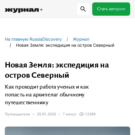
Стать автором
Самое важное
Куда поехать
Провер
На главную RussiaDiscovery
Журнал
Новая Земля: экспедиция на остров Северный
Поиск по журналу
Новая Земля: экспедиция на
остров Северный
Журнал RussiaDiscovery
Как проходит работа ученых и как
Пишем о России, чтобы родная земля
попасть на архипелаг обычному
перестала быть Terra Incognita.
путешественнику
Путеводители
20.01.2026
7 минут
12369
Авторы
Скоро
Сотрудничаем с мастерами слова,