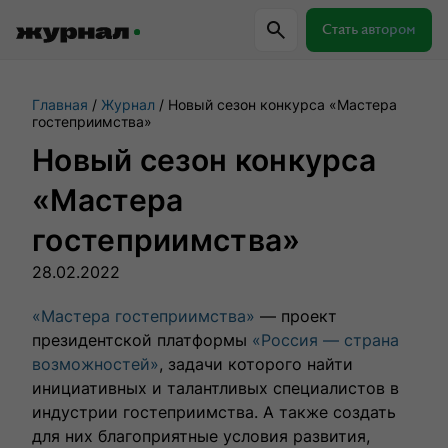
Стать автором
Главная
Журнал
Новый сезон конкурса «Мастера
Самое важное
Куда поехать
Провер
гостеприимства»
Новый сезон конкурса
Поиск по журналу
«Мастера
гостеприимства»
Журнал RussiaDiscovery
28.02.2022
Пишем о России, чтобы родная земля
«Мастера гостеприимства»
— проект
перестала быть Terra Incognita.
президентской платформы
«Россия — страна
возможностей»
, задачи которого найти
инициативных и талантливых специалистов в
Авторы
Скоро
индустрии гостеприимства. А также создать
для них благоприятные условия развития,
Сотрудничаем с мастерами слова,