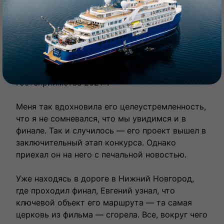
Нижнем Новгороде
«Помните церковь из фильма «Остров» Павла
Лунгина? Вокруг нее Евгений построил очень
интересный маршрут, с которым стал одним
из победителей конкурса «Мастера
гостеприимства 2021».
Меня так вдохновила его целеустремленность,
что я не сомневался, что мы увидимся и в
финале. Так и случилось — его проект вышел в
заключительный этап конкурса. Однако
приехал он на него с печальной новостью.
Уже находясь в дороге в Нижний Новгород,
где проходил финал, Евгений узнал, что
ключевой объект его маршрута — та самая
церковь из фильма — сгорела. Все, вокруг чего