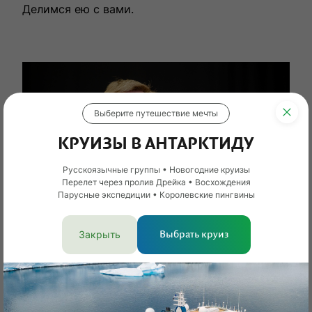
Делимся ею с вами.
Выберите путешествие мечты
КРУИЗЫ В АНТАРКТИДУ
Русскоязычные группы • Новогодние круизы
Перелет через пролив Дрейка • Восхождения
Парусные экспедиции • Королевские пингвины
Закрыть
Выбрать круиз
Основатель и генеральный директор
RussiaDiscovery Вадим Мамонтов на финале
конкурса «Мастера гостеприимства — 2021» в