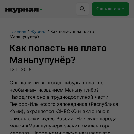
Стать автором
Главная
Журнал
Как попасть на плато
Самое важное
Куда поехать
Провер
Маньпупунёр?
Как попасть на плато
Поиск по журналу
Маньпупунёр?
13.11.2018
Журнал RussiaDiscovery
Слышали ли вы когда-нибудь о плато с
необычным названием Маньпупунёр?
Пишем о России, чтобы родная земля
Находится оно в труднодоступной части
перестала быть Terra Incognita.
Печоро-Илычского заповедника (Республика
Коми), охраняется ЮНЕСКО и включено в
список семи чудес России. На языке народа
Авторы
Скоро
манси «Маньпупунёр» значит «малая гора
Сотрудничаем с мастерами слова,
идолов». Народ коми также называет это