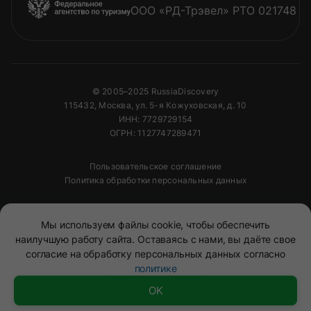
ООО «РД-Трэвел» РТО 021748
© 2005–2025 RussiaDiscovery
115432, Москва, ул. 5-я Кожуховская, д. 10
ИНН: 7729729154
ОГРН: 1127747289471
Пользовательское соглашение
Политика обработки персональных данных
Полное или частичное копирование изображений и
Мы используем файлы cookie, чтобы обеспечить
текстов возможно только с указанием активной
ссылки на сайт
RussiaDiscovery
наилучшую работу сайта. Оставаясь с нами, вы даёте свое
согласие на обработку персональных данных согласно
политике
Mono
&
Background
OK