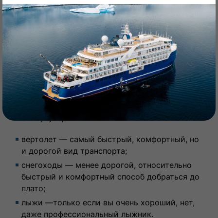
и паводок, что делает некоторые тропы
недоступными, а выходящие из берегов реки
непроходимыми. К Маньпупунёру ведет
несколько официально разрешенных
маршрутов, которые можно преодолеть на
абсолютно разных видах транспорта.
Исключение составляют автомаршруты — они
были закрыты в 2004 году.
На чем можно добраться до плато
Маньпупунёр?
вертолет — самый быстрый, комфортный, но
и дорогой вид транспорта;
снегоходы — менее дорогой, относительно
быстрый и комфортный способ добраться до
плато;
лыжи —только если вы очень хороший, нет,
даже профессиональный лыжник.