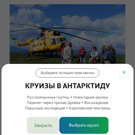
Выберите путешествие мечты
КРУИЗЫ В АНТАРКТИДУ
Русскоязычные группы • Новогодние круизы
Перелет через пролив Дрейка • Восхождения
Парусные экспедиции • Королевские пингвины
Как добраться до плато Маньпупунёр?
Посещать плато можно зимой и летом. В
Закрыть
Выбрать круиз
межсезонье дорогу сильно усложняют дожди