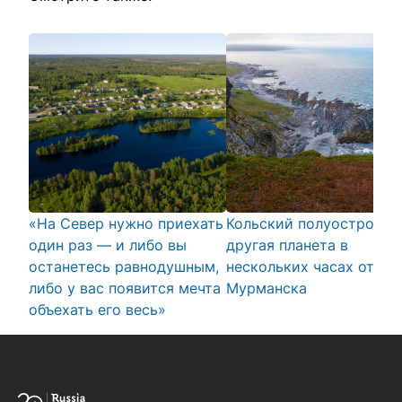
«На Север нужно приехать
Кольский полуостров:
один раз — и либо вы
другая планета в
останетесь равнодушным,
нескольких часах от
либо у вас появится мечта
Мурманска
объехать его весь»