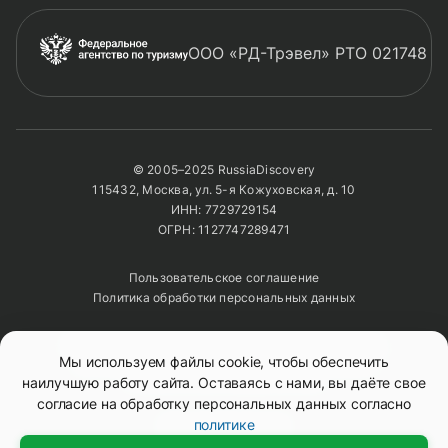
ООО «РД-Трэвел» РТО 021748
© 2005–2025 RussiaDiscovery
115432, Москва, ул. 5-я Кожуховская, д. 10
ИНН: 7729729154
ОГРН: 1127747289471
Пользовательское соглашение
Политика обработки персональных данных
Полное или частичное копирование изображений и
Мы используем файлы cookie, чтобы обеспечить
текстов возможно только с указанием активной
ссылки на сайт
RussiaDiscovery
наилучшую работу сайта. Оставаясь с нами, вы даёте свое
согласие на обработку персональных данных согласно
политике
Mono
&
Background