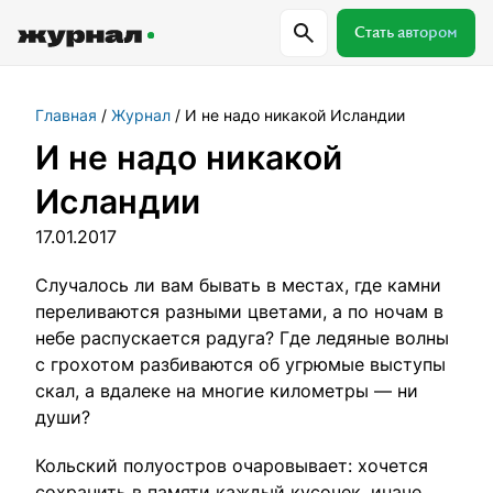
Стать автором
Главная
Журнал
И не надо никакой Исландии
Самое важное
Куда поехать
Провер
И не надо никакой
Исландии
Поиск по журналу
17.01.2017
Случалось ли вам бывать в местах, где камни
Журнал RussiaDiscovery
переливаются разными цветами, а по ночам в
небе распускается радуга? Где ледяные волны
Пишем о России, чтобы родная земля
с грохотом разбиваются об угрюмые выступы
перестала быть Terra Incognita.
скал, а вдалеке на многие километры — ни
души?
Авторы
Скоро
Кольский полуостров очаровывает: хочется
Сотрудничаем с мастерами слова,
сохранить в памяти каждый кусочек, иначе