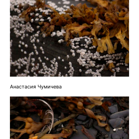
Анастасия Чумичева