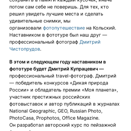
влюбленными в путешествия.
потом сам себе не поверишь. Для тех, кто
решил увидеть лучшие места и сделать
удивительные снимки, мы
организовали
фотопутешествие
на Кольский.
Наставником в фототуре был наш друг —
профессиональный фотограф
Дмитрий
Чистопрудов
.
В этом и следующем году наставником в
фототуре будет Дмитрий Купрацевич —
Выбрать тур
профессиональный travel-фотограф. Дмитрий
— победитель конкурсов «Дикая природа
России» и обладатель премии «Моя планета»,
участник престижных российских
фотовыставок и автор публикаций в журналах
National Geographic, GEO, Russian Photo,
PhotoCasa, Prophotos, Office Magazine.
Он разработал авторский курс по пейзажной