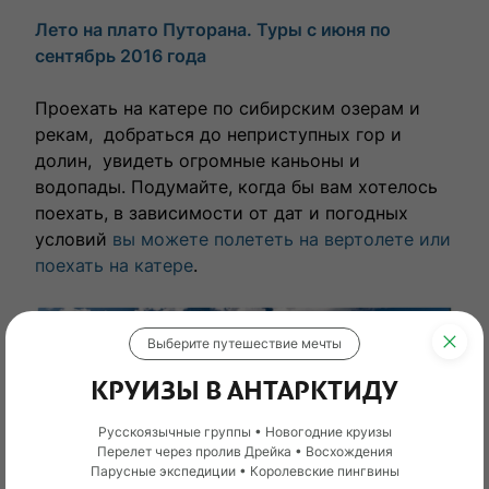
Лето на плато Путорана. Туры с июня по
сентябрь 2016 года
Проехать на катере по сибирским озерам и
рекам, добраться до неприступных гор и
долин, увидеть огромные каньоны и
водопады. Подумайте, когда бы вам хотелось
поехать, в зависимости от дат и погодных
условий
вы можете полететь на вертолете или
поехать на катере
.
Выберите путешествие мечты
КРУИЗЫ В АНТАРКТИДУ
Русскоязычные группы • Новогодние круизы
Перелет через пролив Дрейка • Восхождения
Парусные экспедиции • Королевские пингвины