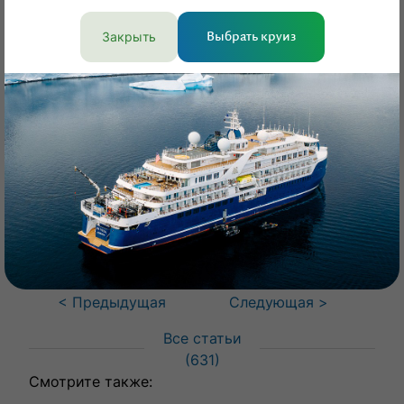
Закрыть
Выбрать круиз
Если у вас возникнут вопросы по любому из
этих путешествий, мы с удовольствием
ответим! Звоните по тел. +7 (495) 125-28-08
или пишите на
go@russiadiscovery.ru
Поможем подобрать тур
Консультация
< Предыдущая
Следующая >
Все статьи
(
631
)
Смотрите также: