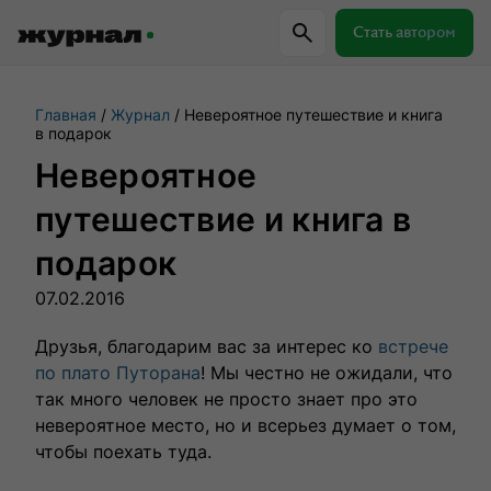
Стать автором
Главная
Журнал
Невероятное путешествие и книга
Самое важное
Куда поехать
Провер
в подарок
Невероятное
Поиск по журналу
путешествие и книга в
подарок
Журнал RussiaDiscovery
07.02.2016
Пишем о России, чтобы родная земля
Друзья, благодарим вас за интерес ко
встрече
перестала быть Terra Incognita.
по плато Путорана
! Мы честно не ожидали, что
так много человек не просто знает про это
невероятное место, но и всерьез думает о том,
Авторы
Скоро
чтобы поехать туда.
Сотрудничаем с мастерами слова,