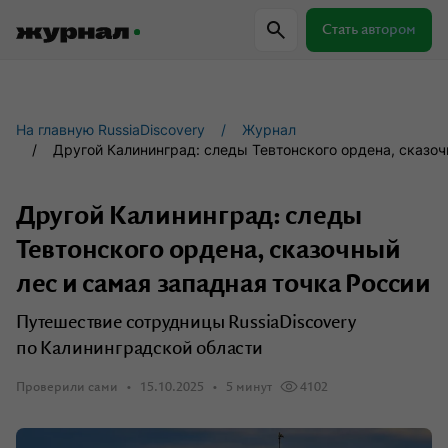
Стать автором
Самое важное
Куда поехать
Провер
На главную RussiaDiscovery
Журнал
Другой Калининград: следы Тевтонского ордена, сказоч
Поиск по журналу
Другой Калининград: следы
Тевтонского ордена, сказочный
Журнал RussiaDiscovery
лес и самая западная точка России
Пишем о России, чтобы родная земля
Путешествие сотрудницы RussiaDiscovery
перестала быть Terra Incognita.
по Калининградской области
Проверили сами
15.10.2025
5 минут
4102
Авторы
Скоро
Сотрудничаем с мастерами слова,