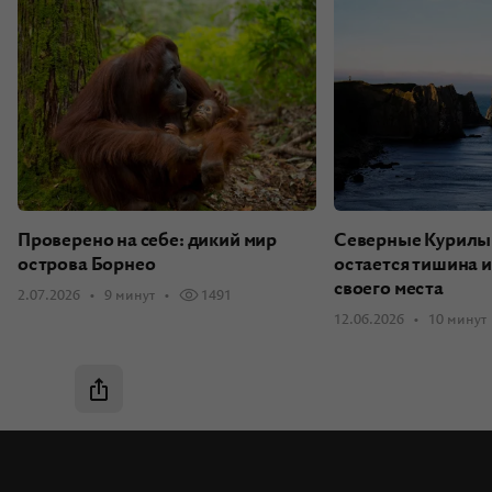
Проверено на себе: дикий мир
Северные Курилы:
острова Борнео
остается тишина 
своего места
2.07.2026
9 минут
1491
12.06.2026
10 минут
Быстрая навигация
Быстрое содержание
Мамоново: город священной секиры
Назад в прошлое: аллеи Восточной Пруссии