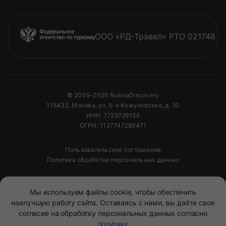
ООО «РД-Трэвел» РТО 021748
© 2005–2025 RussiaDiscovery
115432, Москва, ул. 5-я Кожуховская, д. 10
ИНН: 7729729154
ОГРН: 1127747289471
Пользовательское соглашение
Политика обработки персональных данных
Полное или частичное копирование изображений и
Мы используем файлы cookie, чтобы обеспечить
текстов возможно только с указанием активной
ссылки на сайт
RussiaDiscovery
наилучшую работу сайта. Оставаясь с нами, вы даёте свое
согласие на обработку персональных данных согласно
политике
Mono
&
Background