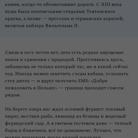
камни, когда‑то обозначавшие дороги. С XIII века
пуща была охотничьими угодьями Тевтонского
ордена, а позже — прусских и германских королей,
включая кайзера Вильгельма II.
Связи в лесу почти нет, зато есть редкое ощущение
покоя и единения с природой. Прогуливаясь здесь,
забываешь не только который час, но и какой сейчас
год. Иногда можно заметить следы кабана, услышать
стук дятла — и вдруг получить SMS: «Добро
пожаловать в Польшу» — граница проходит совсем
рядом.
На берегу озера нас ждал осенний фуршет: луковый
пирог, местная рыба, лимонад из бузины и жареный
фермерский сыр. А в уютном гостевом доме — теплый
борщ и блинчики, всё по‑домашнему. Лучшее, что
можно придумать после долгой прогулки.