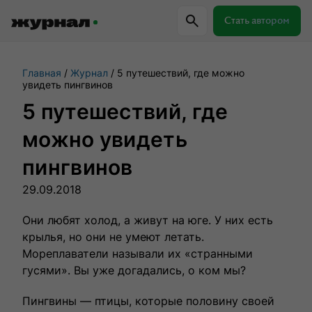
Стать автором
Главная
Журнал
5 путешествий, где можно
Самое важное
Куда поехать
Провер
увидеть пингвинов
5 путешествий, где
Поиск по журналу
можно увидеть
пингвинов
Журнал RussiaDiscovery
29.09.2018
Пишем о России, чтобы родная земля
Они любят холод, а живут на юге. У них есть
перестала быть Terra Incognita.
крылья, но они не умеют летать.
Мореплаватели называли их «странными
гусями». Вы уже догадались, о ком мы?
Авторы
Скоро
Пингвины — птицы, которые половину своей
Сотрудничаем с мастерами слова,