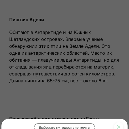
Пингвин Адели
Обитают в Антарктиде и на Южных
Шетландских островах. Впервые ученые
обнаружили этих птиц на Земле Адели. Это
одна из антарктических областей. Место их
обитания — плавучие льды Антарктиды, но для
откладывания яиц перебираются на материк,
совершая путешествия до сотен километров.
Длина пингвина 65-75 см, вес – около 6 кг.
Папуанский пингвин или пингвин Генту
Выберите путешествие мечты