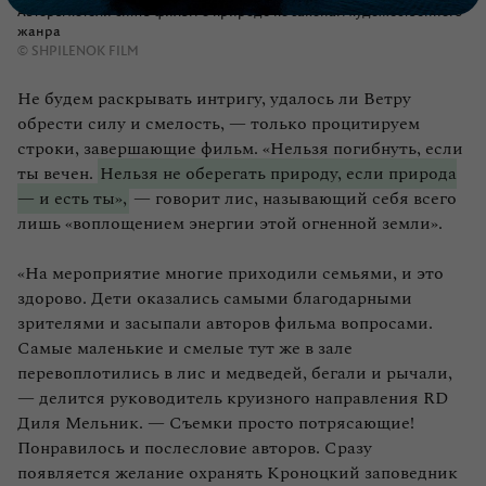
Авторы хотели снять фильм о природе по законам художественного
жанра
© SHPILENOK FILM
Не будем раскрывать интригу, удалось ли Ветру
обрести силу и смелость, — только процитируем
строки, завершающие фильм. «Нельзя погибнуть, если
ты вечен.
Нельзя не оберегать природу, если природа
— и есть ты»,
— говорит лис, называющий себя всего
лишь «воплощением энергии этой огненной земли».
«На мероприятие многие приходили семьями, и это
здорово. Дети оказались самыми благодарными
зрителями и засыпали авторов фильма вопросами.
Самые маленькие и смелые тут же в зале
перевоплотились в лис и медведей, бегали и рычали,
— делится руководитель круизного направления RD
Диля Мельник. — Съемки просто потрясающие!
Понравилось и послесловие авторов. Сразу
появляется желание охранять Кроноцкий заповедник