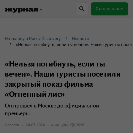
Стать автором
Самое важное
Куда поехать
Провер
На главную RussiaDiscovery
Новости
«Нельзя погибнуть, если ты вечен». Наши туристы пос
Поиск по журналу
«Нельзя погибнуть, если ты
вечен». Наши туристы посетили
Журнал RussiaDiscovery
закрытый показ фильма
Пишем о России, чтобы родная земля
«Огненный лис»
перестала быть Terra Incognita.
Он прошел в Москве до официальной
премьеры
Авторы
Скоро
Новости
24.05.2024
4 минуты
2096
Сотрудничаем с мастерами слова,