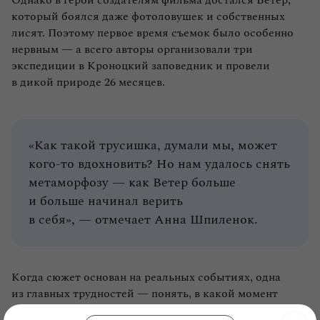
который боялся даже фотоловушек и собственных
лисят. Поэтому первое время съемок было особенно
нервным — а всего авторы организовали три
экспедиции в Кроноцкий заповедник и провели
в дикой природе 26 месяцев.
«Как такой трусишка, думали мы, может
кого‑то вдохновить? Но нам удалось снять
метаморфозу — как Ветер больше
и больше начинал верить
в себя», — отмечает Анна Шпиленок.
Когда сюжет основан на реальных событиях, одна
из главных трудностей — понять, в какой момент
прекратить съемки, рассказывают авторы. Они даже