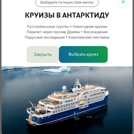
раздумывали над созданием лисьего мини‑сериала,
Выберите путешествие мечты
но история Ветра пока ограничится одной картиной.
КРУИЗЫ В АНТАРКТИДУ
Зато в планах следующий проект — о жизни
медвежонка, который постоянно докучает маме.
Русскоязычные группы • Новогодние круизы
Перелет через пролив Дрейка • Восхождения
Парусные экспедиции • Королевские пингвины
Закрыть
Выбрать круиз