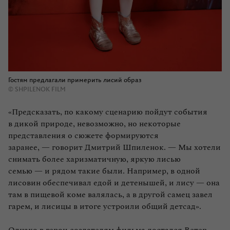
Гостям предлагали примерить лисий образ
© SHPILENOK FILM
«Предсказать, по какому сценарию пойдут события
в дикой природе, невозможно, но некоторые
представления о сюжете формируются
заранее, — говорит Дмитрий Шпиленок. — Мы хотели
снимать более харизматичную, яркую лисью
семью — и рядом такие были. Например, в одной
лисовин обеспечивал едой и детенышей, и лису — она
там в пищевой коме валялась, а в другой самец завел
гарем, и лисицы в итоге устроили общий детсад».
Однако в герои создателям фильма достался Ветер,