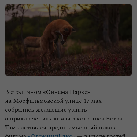
влюбленными в путешествия.
Выбрать тур
В столичном «Синема Парке»
на Мосфильмовской улице 17 мая
собрались желающие узнать
о приключениях камчатского лиса Ветра.
Там состоялся предпремьерный показ
фильма
«Огненный лис»
— в числе гостей