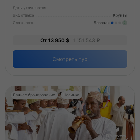
Даты уточняются
Вид отдыха
Круизы
Сложность
Базовая
?
Лег
От 13 950 $
1 151 543 ₽
Опы
Смотреть тур
Раннее бронирование
Новинка