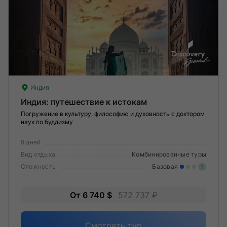
О компании
Журнал
Сертификаты
Подписаться
Индия
Индия: путешествие к истокам
Погружение в культуру, философию и духовность с доктором
наук по буддизму
Пн-Пт:
10:00–20:00
Сб:
11:00–20:00
9 дней
Вид отдыха
Комбинированные туры
Сложность
Базовая
?
Лег
От 6 740 $
572 737 ₽
Опы
Смотреть тур