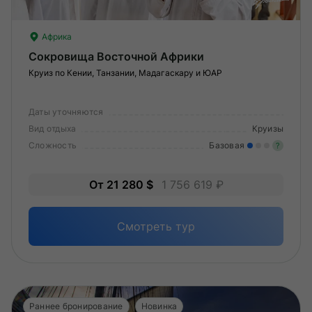
Африка
Сокровища Восточной Африки
Круиз по Кении, Танзании, Мадагаскару и ЮАР
Даты уточняются
Вид отдыха
Круизы
Сложность
Базовая
?
Лег
От 21 280 $
1 756 619 ₽
Опы
Смотреть тур
Раннее бронирование
Новинка