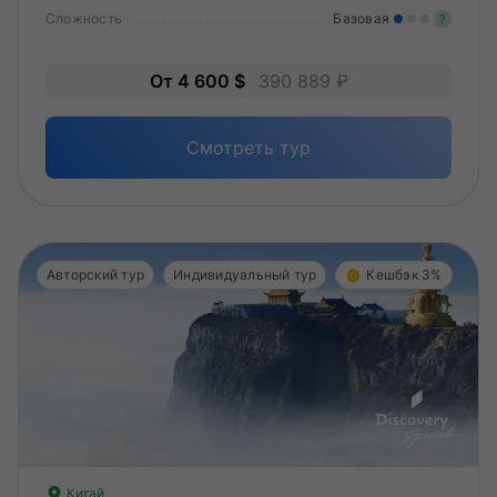
Сложность
Базовая
?
Лег
От 4 600 $
390 889 ₽
Опы
Смотреть тур
Авторский тур
Индивидуальный тур
Кешбэк 3%
Китай