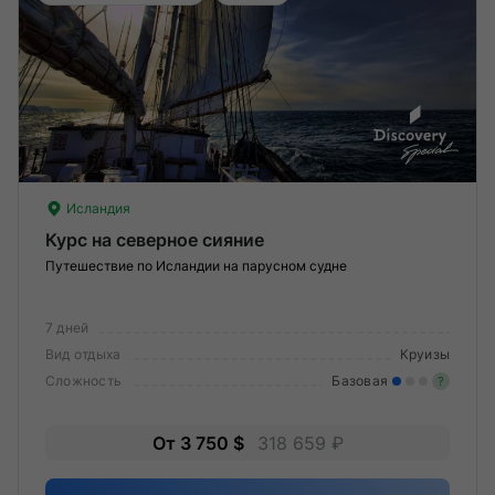
Исландия
Курс на северное сияние
Путешествие по Исландии на парусном судне
7 дней
Вид отдыха
Круизы
Сложность
Базовая
?
Лег
От 3 750 $
318 659 ₽
Опы