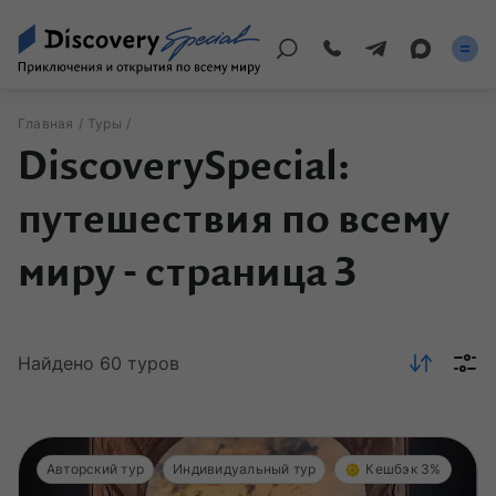
Главная
Туры
DiscoverySpecial:
Страны
путешествия по всему
По России
Регионы
миру - страница 3
По миру
Круизы
Найдено
60
туров
Индивидуальные
Корпоративные
Авторский тур
Индивидуальный тур
Кешбэк 3%