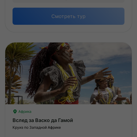
Опы
Смотреть тур
Африка
Вслед за Васко да Гамой
Круиз по Западной Африке