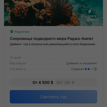
Индонезия
Сокровища подводного мира Раджа-Ампат
Дайвинг-тур в нетронутый цивилизацией уголок Индонезии
10 дней
Вид отдыха
Дайвинг и снорклинг
Сложность
Средняя
?
Уме
От 4 500 $
382 391 ₽
вам
под
Смотреть тур