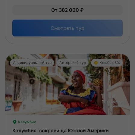
Уме
От 382 000 ₽
вам
под
Смотреть тур
Индивидуальный тур
Авторский тур
Кешбэк 3%
Колумбия
Колумбия: сокровища Южной Америки