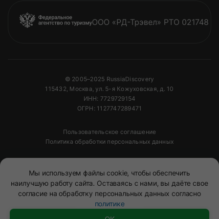
ООО «РД-Трэвел» РТО 021748
© 2005–2025 RussiaDiscovery
115432, Москва, ул. 5-я Кожуховская, д. 10
ИНН: 7729729154
ОГРН: 1127747289471
Пользовательское соглашение
Политика обработки персональных данных
Полное или частичное копирование изображений и
Мы используем файлы cookie, чтобы обеспечить
текстов возможно только с указанием активной
ссылки на сайт
RussiaDiscovery
наилучшую работу сайта. Оставаясь с нами, вы даёте свое
согласие на обработку персональных данных согласно
политике
Mono
&
Background
Смотреть тур
Доступно