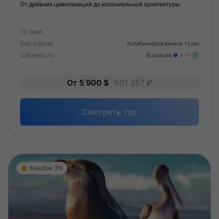
От древних цивилизаций до колониальной архитектуры
13 дней
Вид отдыха
Комбинированные туры
Сложность
Базовая
?
Лег
От 5 900 $
501 357 ₽
Опы
Смотреть тур
Кешбэк 3%