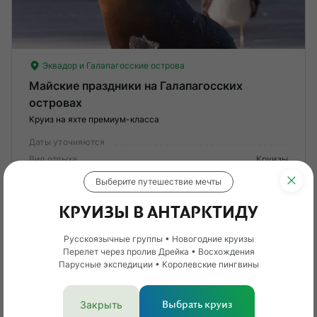
Эквадор и Галапагосские острова
Майские праздники на Галапагосских
островах
Круиз на яхте премиум-класса
Даты уточняются
Вид отдыха
Круизы
Сложность
Базовая
?
Выберите путешествие мечты
КРУИЗЫ В АНТАРКТИДУ
Лег
От 7 026 $
597 040 ₽
Опы
Русскоязычные группы • Новогодние круизы
Перелет через пролив Дрейка • Восхождения
Смотреть тур
Парусные экспедиции • Королевские пингвины
Закрыть
Выбрать круиз