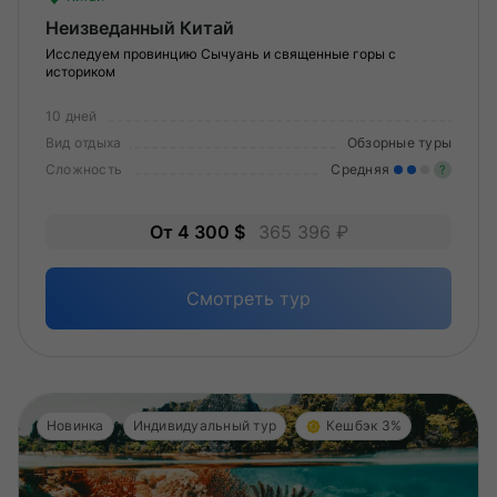
Неизведанный Китай
Исследуем провинцию Сычуань и священные горы с
историком
10 дней
Вид отдыха
Обзорные туры
Сложность
Средняя
?
Уме
От 4 300 $
365 396 ₽
вам
под
Смотреть тур
Новинка
Индивидуальный тур
Кешбэк 3%