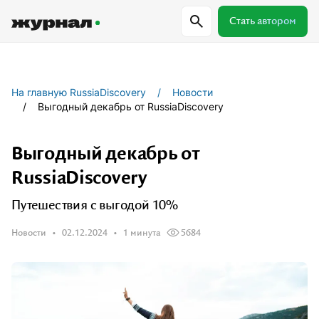
Стать автором
Самое важное
Куда поехать
Провер
На главную RussiaDiscovery
Новости
Выгодный декабрь от RussiaDiscovery
Поиск по журналу
Выгодный декабрь от
RussiaDiscovery
Журнал RussiaDiscovery
Путешествия с выгодой 10%
Пишем о России, чтобы родная земля
Новости
02.12.2024
1 минута
5684
перестала быть Terra Incognita.
Авторы
Скоро
Сотрудничаем с мастерами слова,