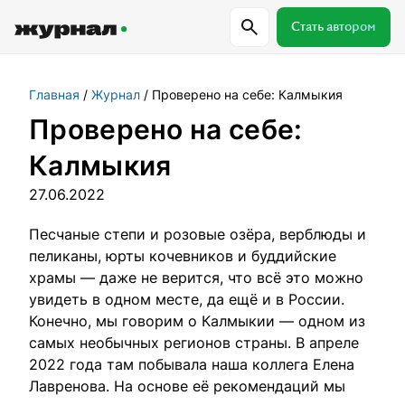
Стать автором
Главная
Журнал
Проверено на себе: Калмыкия
Самое важное
Куда поехать
Провер
Проверено на себе:
Калмыкия
Поиск по журналу
27.06.2022
Песчаные степи и розовые озёра, верблюды и
Журнал RussiaDiscovery
пеликаны, юрты кочевников и буддийские
храмы — даже не верится, что всё это можно
Пишем о России, чтобы родная земля
увидеть в одном месте, да ещё и в России.
перестала быть Terra Incognita.
Конечно, мы говорим о Калмыкии — одном из
самых необычных регионов страны. В апреле
Авторы
2022 года там побывала наша коллега Елена
Скоро
Лавренова. На основе её рекомендаций мы
Сотрудничаем с мастерами слова,