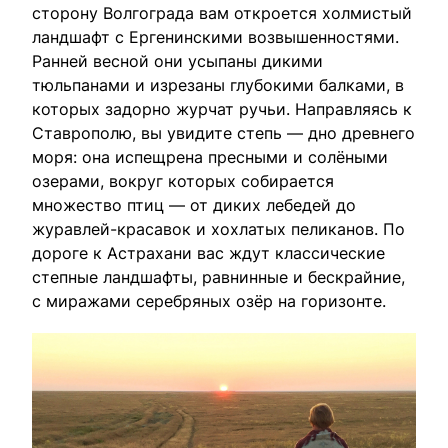
сторону Волгограда вам откроется холмистый
ландшафт с Ергенинскими возвышенностями.
Ранней весной они усыпаны дикими
тюльпанами и изрезаны глубокими балками, в
которых задорно журчат ручьи. Направляясь к
Ставрополю, вы увидите степь — дно древнего
моря: она испещрена пресными и солёными
озерами, вокруг которых собирается
множество птиц — от диких лебедей до
журавлей-красавок и хохлатых пеликанов. По
дороге к Астрахани вас ждут классические
степные ландшафты, равнинные и бескрайние,
с миражами серебряных озёр на горизонте.