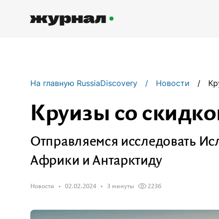
Журнал RussiaDiscovery
На главную RussiaDiscovery
Новости
Кр
Пишем о России, чтобы родная
земля перестала быть Terra
Круизы со скидко
Incognita.
Отправляемся исследовать Ис
Авторы
Скоро
Африки и Антарктиду
Сотрудничаем с мастерами слова,
влюбленными в путешествия.
Новости
02.02.2024
3 минуты
2236