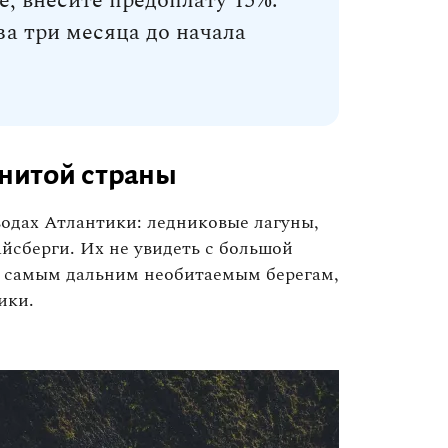
, внесите предоплату 15%.
а три месяца до начала
енитой страны
водах Атлантики: ледниковые лагуны,
йсберги. Их не увидеть с большой
к самым дальним необитаемым берегам,
ики.