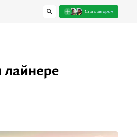
w
Стать автором
Регионы
м лайнере
Проверили сами
Лекции о природе
Пишем письма
Знаковые места
одители
Интервью
Сувениры