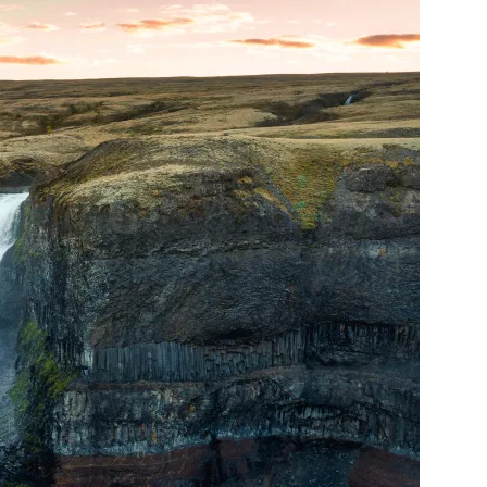
iscoverySpecial