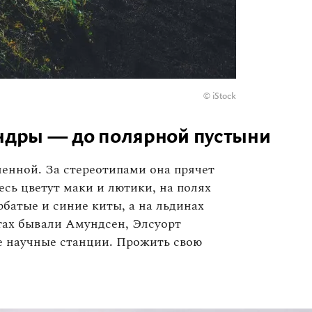
© iStock
ундры — до полярной пустыни
енной. За стереотипами она прячет
сь цветут маки и лютики, на полях
рбатые и синие киты, а на льдинах
тах бывали Амундсен, Элсуорт
е научные станции. Прожить свою