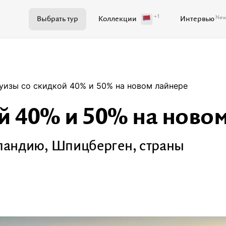
+1
Ne
Выбрать тур
Коллекции
Интервью
Поиск по журналу
уизы со скидкой 40% и 50% на новом лайнере
й 40% и 50% на ново
Самое важное
Куда поехать
ландию, Шпицберген, страны
Ваши истории
Развитие территорий
Кейсы
Вдохновение
Путев