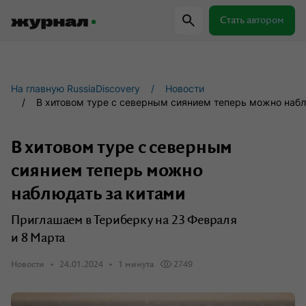
Стать автором
Самое важное
Куда поехать
Провер
На главную RussiaDiscovery
Новости
В хитовом туре с северным сиянием теперь можно набл
Поиск по журналу
В хитовом туре с северным
сиянием теперь можно
Журнал RussiaDiscovery
наблюдать за китами
Пишем о России, чтобы родная земля
Приглашаем в Териберку на 23 Февраля
перестала быть Terra Incognita.
и 8 Марта
Новости
24.01.2024
1 минута
2749
Авторы
Скоро
Сотрудничаем с мастерами слова,