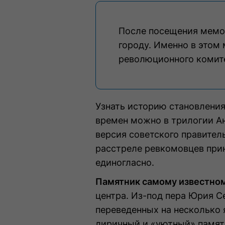
После посещения мемор
городу. Именно в этом 
революционного комит
Узнать историю становления
времен можно в трилогии Ан
версия советского правител
расстреле ревкомовцев при
единогласно.
Памятник самому известно
центра. Из-под пера Юрия С
переведенных на несколько 
лиричный и «уютный» памятн