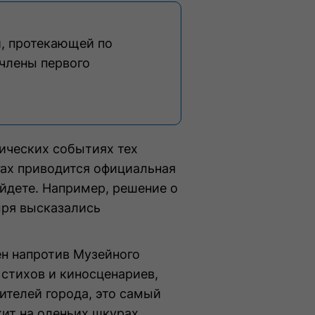
, протекающей по
 члены первого
тических событиях тех
гах приводится официальная
айдете. Например, решение о
ыря высказались
н напротив Музейного
стихов и киносценариев,
ителей города, это самый
ит на оленьих шкурах,