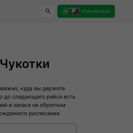
w
Стать автором
Регионы
 Чукотки
Проверили сами
Лекции о природе
еважно, куда вы держите
Пишем письма
Знаковые места
о до следующего рейса есть
ей в запасе на обратном
ержденного расписания.
одители
Интервью
Сувениры