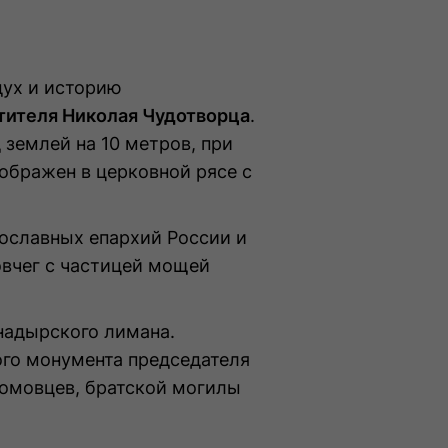
дух и историю
ятителя Николая Чудотворца
.
землей на 10 метров, при
зображен в церковной рясе с
вославных епархий России и
овчег с частицей мощей
Анадырского лимана.
ого монумента председателя
омовцев, братской могилы