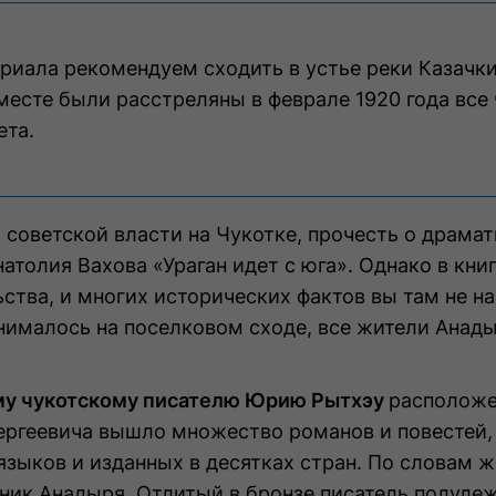
иала рекомендуем сходить в устье реки Казачки
месте были расстреляны в феврале 1920 года все
ета.
 советской власти на Чукотке, прочесть о драма
атолия Вахова «Ураган идет с юга». Однако в кни
ьства, и многих исторических фактов вы там не н
нималось на поселковом сходе, все жители Анад
му чукотскому писателю Юрию Рытхэу
расположе
ергеевича вышло множество романов и повестей, 
языков и изданных в десятках стран. По словам ж
ик Анадыря. Отлитый в бронзе писатель полулеж