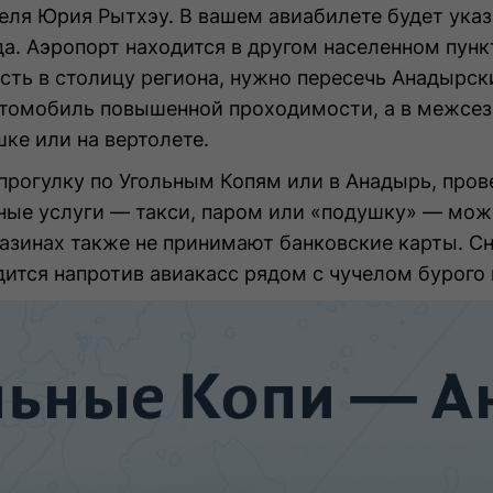
еля Юрия Рытхэу. В вашем авиабилете будет указа
да. Аэропорт находится в другом населенном пун
асть в столицу региона, нужно пересечь Анадырск
втомобиль повышенной проходимости, а в межсез
ке или на вертолете.
рогулку по Угольным Копям или в Анадырь, прове
ные услуги — такси, паром или «подушку» — мож
азинах также не принимают банковские карты. Сн
ится напротив авиакасс рядом с чучелом бурого