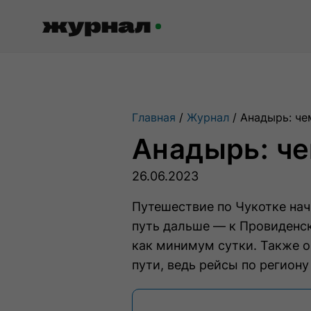
Журнал RussiaDiscovery
Главная
Журнал
Анадырь: че
Пишем о России, чтобы родная
Анадырь: че
земля перестала быть Terra
Incognita.
26.06.2023
Путешествие по Чукотке на
Авторы
Скоро
путь дальше — к Провиденс
Сотрудничаем с мастерами слова,
как минимум сутки. Также о
влюбленными в путешествия.
пути, ведь рейсы по региону