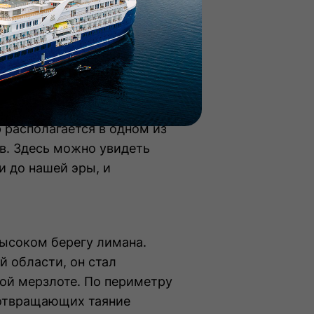
удивит вас своими яркими
 и атмосферными
енном из обшивки
 располагается в одном из
в. Здесь можно увидеть
 до нашей эры, и
высоком берегу лимана.
 области, он стал
ой мерзлоте. По периметру
дотвращающих таяние