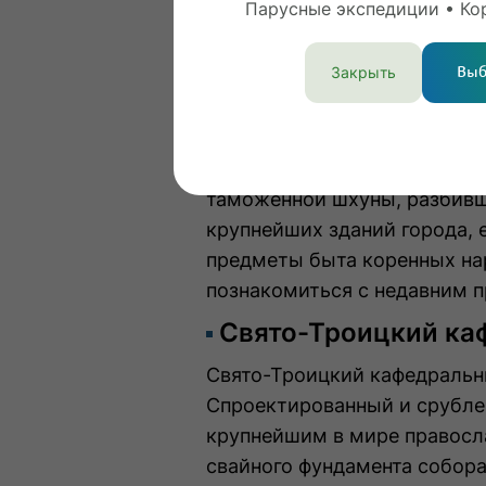
Парусные экспедиции • Ко
более получаса, в нём есть
домами, невероятными пейз
Закрыть
Выб
памятниками, вросшими в в
Музейный центр «Н
Первый музей на Чукотке бы
таможенной шхуны, разбивше
крупнейших зданий города, 
предметы быта коренных на
познакомиться с недавним 
Свято-Троицкий ка
Свято-Троицкий кафедральн
Спроектированный и срублен
крупнейшим в мире правосл
свайного фундамента собор