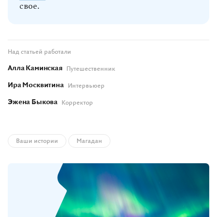
свое.
Над статьей работали
Алла Каминская
Путешественник
Ира Москвитина
Интервьюер
Эжена Быкова
Корректор
Ваши истории
Магадан