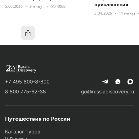
приключения
5.05.2026
9 минут
4069
3.04.2026
11 минут
Быстрая навигация
Быстрая навигация
Магадан не для всех
Родом из детства
Ожидание vs реальность
+7 495 800-8-800
Жемчужина в коллекции путешествий
8 800 775-62-38
go@russiadiscovery.ru
Главное — люди
Дальневосточная эмоция
Путешествия по России
Каталог туров