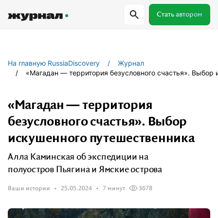
Стать автором
Самое важное
Куда поехать
Провер
На главную RussiaDiscovery
Журнал
«Магадан — территория безусловного счастья». Выбор 
Поиск по журналу
«Магадан — территория
безусловного счастья». Выбор
Журнал RussiaDiscovery
искушенного путешественника
Пишем о России, чтобы родная земля
Алла Каминская об экспедиции на
перестала быть Terra Incognita.
полуостров Пьягина и Ямские острова
Ваши истории
25.05.2024
7 минут
3678
Авторы
Скоро
Сотрудничаем с мастерами слова,