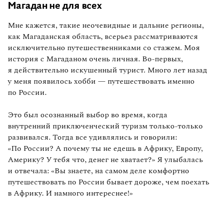
Магадан не для всех
Родом из детства
Мне кажется, такие неочевидные и дальние регионы,
Ожидание vs реальность
как Магаданская область, всерьез рассматриваются
исключительно путешественниками со стажем. Моя
Жемчужина в коллекции путешествий
история с Магаданом очень личная. Во‑первых,
я действительно искушенный турист. Много лет назад
Главное — люди
у меня появилось хобби — путешествовать именно
по России.
Дальневосточная эмоция
Это был осознанный выбор во время, когда
внутренний приключенческий туризм только‑только
развивался. Тогда все удивлялись и говорили:
«По России? А почему ты не едешь в Африку, Европу,
Америку? У тебя что, денег не хватает?» Я улыбалась
и отвечала: «Вы знаете, на самом деле комфортно
путешествовать по России бывает дороже, чем поехать
в Африку. И намного интереснее!»