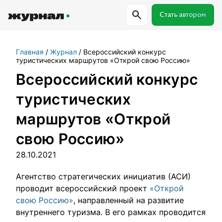
Стать автором
Главная
Журнал
Всероссийский конкурс
Самое важное
Куда поехать
Провер
туристических маршрутов «Открой свою Россию»
Всероссийский конкурс
Поиск по журналу
туристических
маршрутов «Открой
Журнал RussiaDiscovery
свою Россию»
Пишем о России, чтобы родная земля
28.10.2021
перестала быть Terra Incognita.
Агентство стратегических инициатив (АСИ)
проводит всероссийский проект
«Открой
Авторы
свою Россию»
, направленный на развитие
Скоро
внутреннего туризма. В его рамках проводится
Сотрудничаем с мастерами слова,