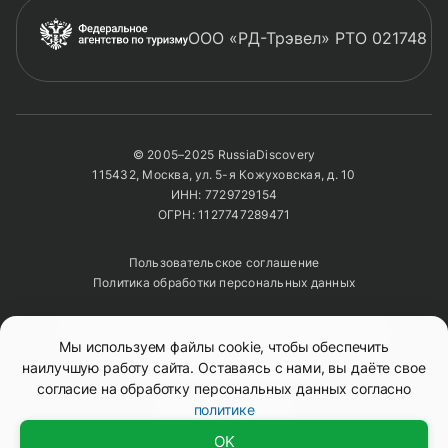
ООО «РД-Трэвел» РТО 021748
© 2005–2025 RussiaDiscovery
115432, Москва, ул. 5-я Кожуховская, д. 10
ИНН: 7729729154
ОГРН: 1127747289471
Пользовательское соглашение
Политика обработки персональных данных
Полное или частичное копирование изображений и
Мы используем файлы cookie, чтобы обеспечить
текстов возможно только с указанием активной
ссылки на сайт
RussiaDiscovery
наилучшую работу сайта. Оставаясь с нами, вы даёте свое
согласие на обработку персональных данных согласно
политике
Mono
&
Background
OK