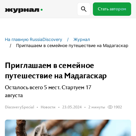
Стать автором
Самое важное
Куда поехать
Провер
На главную RussiaDiscovery
Журнал
Приглашаем в семейное путешествие на Мадагаскар
Поиск по журналу
Приглашаем в семейное
путешествие на Мадагаскар
Журнал RussiaDiscovery
Осталось всего 5 мест. Стартуем 17
Пишем о России, чтобы родная земля
августа
перестала быть Terra Incognita.
DiscoverySpecial
Новости
23.05.2024
2 минуты
1902
Авторы
Скоро
Сотрудничаем с мастерами слова,