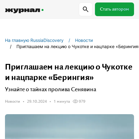
Стать автором
Самое важное
Куда поехать
Провер
На главную RussiaDiscovery
Новости
Приглашаем на лекцию о Чукотке и нацпарке «Берингия
Поиск по журналу
Приглашаем на лекцию о Чукотке
и нацпарке «Берингия»
Журнал RussiaDiscovery
Узнайте о тайнах пролива Сенявина
Пишем о России, чтобы родная земля
Новости
29.10.2024
1 минута
979
перестала быть Terra Incognita.
Авторы
Скоро
Сотрудничаем с мастерами слова,